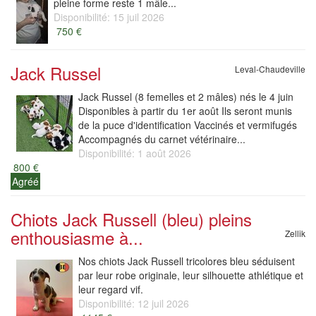
pleine forme reste 1 mâle...
Disponibilité: 15 juil 2026
750 €
Jack Russel
Leval-Chaudeville
Jack Russel (8 femelles et 2 mâles) nés le 4 juin
Disponibles à partir du 1er août Ils seront munis
de la puce d'identification Vaccinés et vermifugés
Accompagnés du carnet vétérinaire...
Disponibilité: 1 août 2026
800 €
Agréé
Chiots Jack Russell (bleu) pleins
enthousiasme à...
Zellik
Nos chiots Jack Russell tricolores bleu séduisent
par leur robe originale, leur silhouette athlétique et
leur regard vif.
Disponibilité: 12 juil 2026