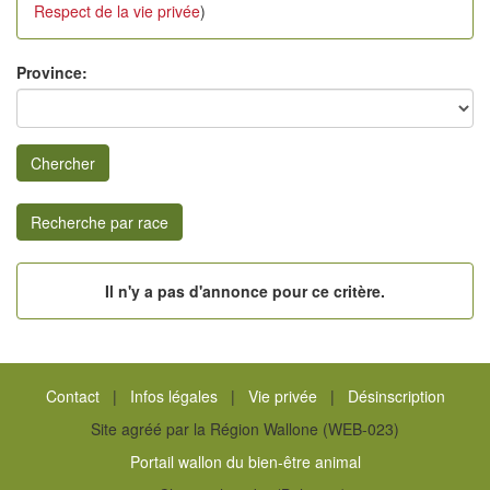
Respect de la vie privée
)
Province:
Chercher
Recherche par race
Il n'y a pas d'annonce pour ce critère.
Contact
|
Infos légales
|
Vie privée
|
Désinscription
Site agréé par la Région Wallone (WEB-023)
Portail wallon du bien-être animal