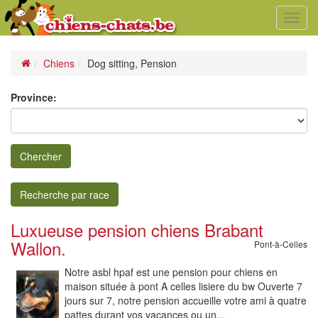
Toggl
navig
Chiens
Dog sitting, Pension
Province:
Chercher
Recherche par race
Luxueuse pension chiens Brabant
Wallon.
Pont-à-Celles
Notre asbl hpaf est une pension pour chiens en
maison située à pont A celles lisiere du bw Ouverte 7
jours sur 7, notre pension accueille votre ami à quatre
pattes durant vos vacances ou un...