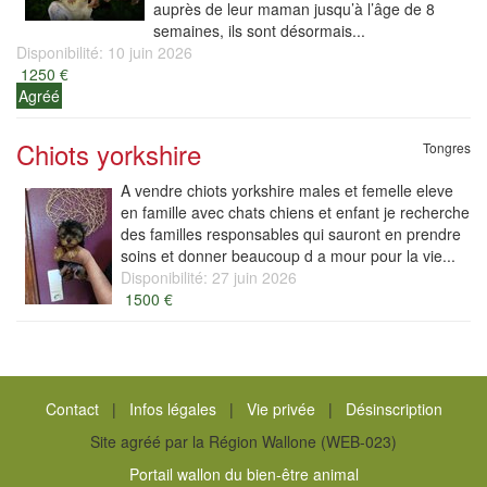
auprès de leur maman jusqu’à l’âge de 8
semaines, ils sont désormais...
Disponibilité: 10 juin 2026
1250 €
Agréé
Chiots yorkshire
Tongres
A vendre chiots yorkshire males et femelle eleve
en famille avec chats chiens et enfant je recherche
des familles responsables qui sauront en prendre
soins et donner beaucoup d a mour pour la vie...
Disponibilité: 27 juin 2026
1500 €
Contact
|
Infos légales
|
Vie privée
|
Désinscription
Site agréé par la Région Wallone (WEB-023)
Portail wallon du bien-être animal