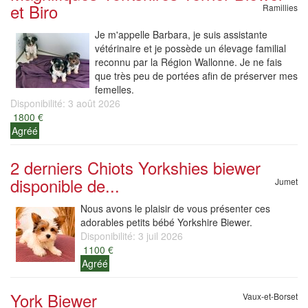
et Biro
Ramillies
Je m'appelle Barbara, je suis assistante
vétérinaire et je possède un élevage familial
reconnu par la Région Wallonne. Je ne fais
que très peu de portées afin de préserver mes
femelles.
Disponibilité: 3 août 2026
1800 €
Agréé
2 derniers Chiots Yorkshies biewer
disponible de...
Jumet
Nous avons le plaisir de vous présenter ces
adorables petits bébé Yorkshire Biewer.
Disponibilité: 3 juil 2026
1100 €
Agréé
York Biewer
Vaux-et-Borset