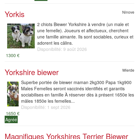
Yorkis
Ninove
2 chiots Biewer Yorkshire à vendre (un male et
une femelle). Joueurs et affectueux, cherchent
une famille aimante. Ils sont sociables, curieux et
adorent les câlins.
Disponibilité: 9 août 2026
1300 €
Yorkshire biewer
Wierde
Superbe portée de biewer maman 2kg300 Papa 1kg900
Males Femelles seront vaccinés identifiés et garantis
sociabilises en famille À réserver dès à présent 1650e les
mâles 1850e les femelles...
Disponibilité: 1 sept 2026
1650 €
Agréé
Magnifiques Yorkshires Terrier Biewer