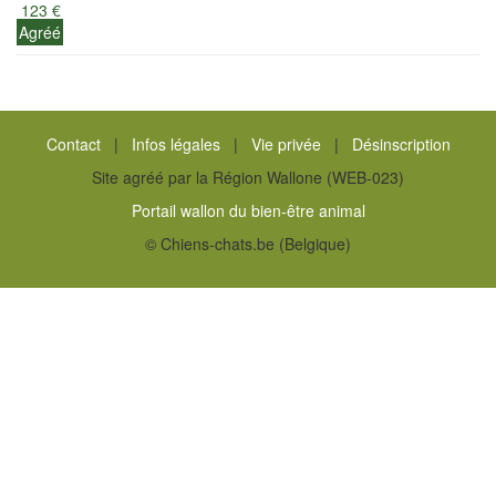
123 €
Agréé
Contact
|
Infos légales
|
Vie privée
|
Désinscription
Site agréé par la Région Wallone (WEB-023)
Portail wallon du bien-être animal
© Chiens-chats.be (Belgique)