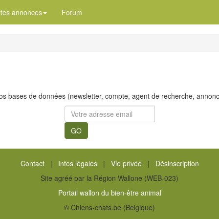
ites annonces
Forum
s bases de données (newsletter, compte, agent de recherche, annonces,
Contact
|
Infos légales
|
Vie privée
|
Désinscription
Site agréé par la Région Wallone (WEB-023)
Portail wallon du bien-être animal
© Chiens-chats.be (Belgique)