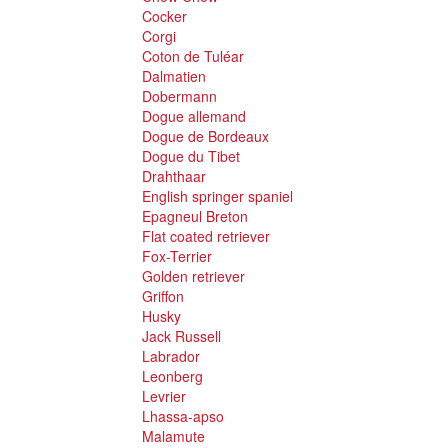
Cocker
Corgi
Coton de Tuléar
Dalmatien
Dobermann
Dogue allemand
Dogue de Bordeaux
Dogue du Tibet
Drahthaar
English springer spaniel
Epagneul Breton
Flat coated retriever
Fox-Terrier
Golden retriever
Griffon
Husky
Jack Russell
Labrador
Leonberg
Levrier
Lhassa-apso
Malamute