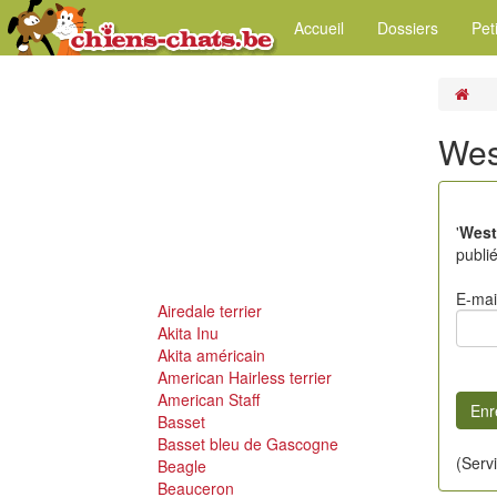
Accueil
Dossiers
Pet
Wes
'
West
publi
E-mai
Airedale terrier
Akita Inu
Akita américain
American Hairless terrier
American Staff
Basset
Basset bleu de Gascogne
(Serv
Beagle
Beauceron