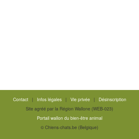
Contact
|
Infos légales
|
Vie privée
|
Désinscription
Site agréé par la Région Wallone (WEB-023)
Portail wallon du bien-être animal
© Chiens-chats.be (Belgique)