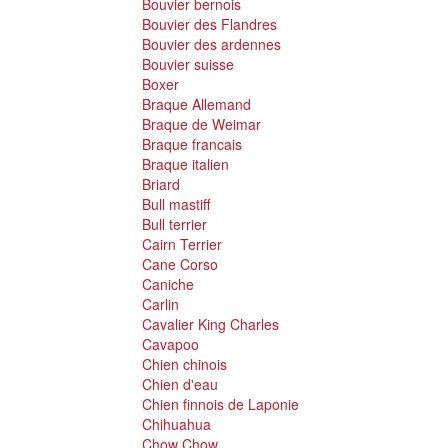
Bouvier bernois
Bouvier des Flandres
Bouvier des ardennes
Bouvier suisse
Boxer
Braque Allemand
Braque de Weimar
Braque francais
Braque italien
Briard
Bull mastiff
Bull terrier
Cairn Terrier
Cane Corso
Caniche
Carlin
Cavalier King Charles
Cavapoo
Chien chinois
Chien d'eau
Chien finnois de Laponie
Chihuahua
Chow Chow