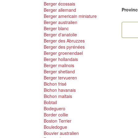
Berger écossais
Provinc
Berger allemand
Berger americain miniature
Berger australien
Berger blanc
Berger d'anatolie
Berger des Abruzzes
Berger des pyrénées
Berger groenendael
Berger hollandais
Berger malinois
Berger shetland
Berger tervueren
Bichon frisé
Bichon havanais
Bichon maltais
Bobtail
Bodeguero
Border collie
Boston Terrier
Bouledogue
Bouvier australien