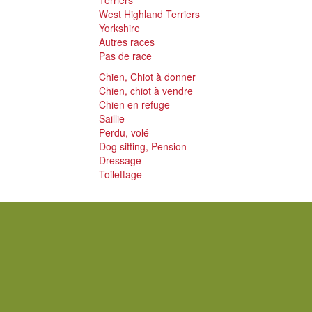
Terriers
West Highland Terriers
Yorkshire
Autres races
Pas de race
Chien, Chiot à donner
Chien, chiot à vendre
Chien en refuge
Saillie
Perdu, volé
Dog sitting, Pension
Dressage
Toilettage