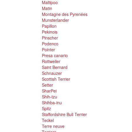
Maltipoo
Matin
Montagne des Pyrenées
Munsterlander
Papillon
Pekinois
Pinscher
Podenco
Pointer
Presa canario
Rottweiler
Saint Bernard
Schnauzer
Scottish Terrier
Setter
SharPei
Shih-tzu
Shihba-inu
Spitz
Staffordshire Bull Terrier
Teckel
Terre neuve