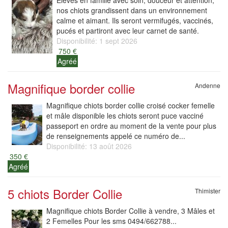
Élevés en famille avec soin, douceur et attention,
nos chiots grandissent dans un environnement
calme et aimant. Ils seront vermifugés, vaccinés,
pucés et partiront avec leur carnet de santé.
Disponibilité: 1 sept 2026
750 €
Agréé
Magnifique border collie
Andenne
Magnifique chiots border collie croisé cocker femelle
et mâle disponible les chiots seront puce vacciné
passeport en ordre au moment de la vente pour plus
de renseignements appelé ce numéro de...
Disponibilité: 13 août 2026
350 €
Agréé
5 chiots Border Collie
Thimister
Magnifique chiots Border Collie à vendre, 3 Mâles et
2 Femelles Pour les sms 0494/662788...