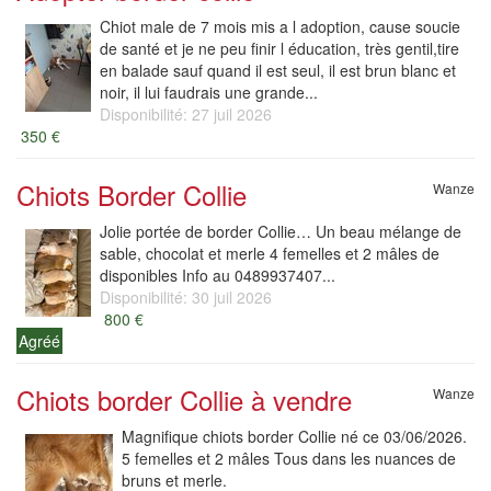
Chiot male de 7 mois mis a l adoption, cause soucie
de santé et je ne peu finir l éducation, très gentil,tire
en balade sauf quand il est seul, il est brun blanc et
noir, il lui faudrais une grande...
Disponibilité: 27 juil 2026
350 €
Chiots Border Collie
Wanze
Jolie portée de border Collie… Un beau mélange de
sable, chocolat et merle 4 femelles et 2 mâles de
disponibles Info au 0489937407...
Disponibilité: 30 juil 2026
800 €
Agréé
Chiots border Collie à vendre
Wanze
Magnifique chiots border Collie né ce 03/06/2026.
5 femelles et 2 mâles Tous dans les nuances de
bruns et merle.