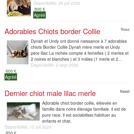
Disponibilité: 29 juil 2026
800 €
Agréé
Adorables Chiots border Collie
Trooz
Dynah et Undy ont donné naissance à 7 adorables
chiots Border Collie Dynah mère merle et Undy
père lilac La nichée compte 4 femelles ( 2 merles et
2 noires et blanches ) et 3 mâles (1 merle et 2...
Disponibilité: 2 sept 2026
600 €
Agréé
Dernier chiot male lilac merle
Naast
Adorable chiot border collie, éléevée en
famille dans notre élevage familiale. il est de
pure race. il est sociabiliser,habituer au
enfants et chat.
Disponibilité: 15 juil 2026
850 €