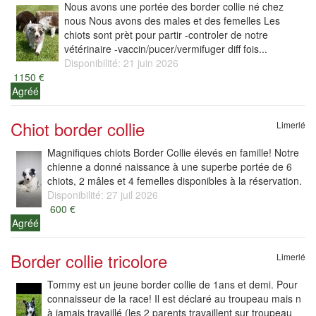
Nous avons une portée des border collie né chez
nous Nous avons des males et des femelles Les
chiots sont prèt pour partir -controler de notre
vétérinaire -vaccin/pucer/vermifuger diff fois...
Disponibilité: 21 juin 2026
1150 €
Agréé
Chiot border collie
Limerlé
Magnifiques chiots Border Collie élevés en famille! Notre
chienne a donné naissance à une superbe portée de 6
chiots, 2 mâles et 4 femelles disponibles à la réservation.
Disponibilité: 27 juil 2026
600 €
Agréé
Border collie tricolore
Limerlé
Tommy est un jeune border collie de 1ans et demi. Pour
connaisseur de la race! Il est déclaré au troupeau mais n
à jamais travaillé (les 2 parents travaillent sur troupeau