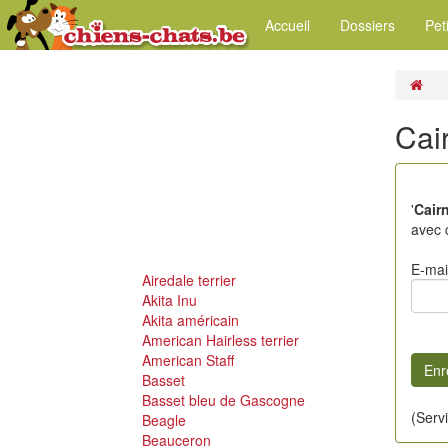
Accueil
Dossiers
Pet
Cai
'
Cairn
avec 
E-mai
Airedale terrier
Akita Inu
Akita américain
American Hairless terrier
American Staff
Basset
Basset bleu de Gascogne
(Serv
Beagle
Beauceron