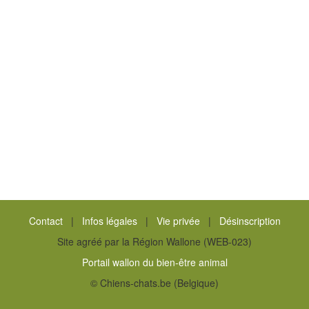
Contact
|
Infos légales
|
Vie privée
|
Désinscription
Site agréé par la Région Wallone (WEB-023)
Portail wallon du bien-être animal
© Chiens-chats.be (Belgique)