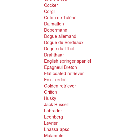
Cocker
Corgi
Coton de Tuléar
Dalmatien
Dobermann
Dogue allemand
Dogue de Bordeaux
Dogue du Tibet
Drahthaar
English springer spaniel
Epagneul Breton
Flat coated retriever
Fox-Terrier
Golden retriever
Griffon
Husky
Jack Russell
Labrador
Leonberg
Levrier
Lhassa-apso
Malamute