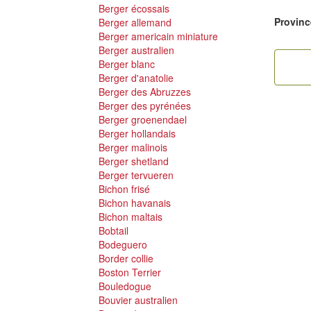
Berger écossais
Provinc
Berger allemand
Berger americain miniature
Berger australien
Berger blanc
Berger d'anatolie
Berger des Abruzzes
Berger des pyrénées
Berger groenendael
Berger hollandais
Berger malinois
Berger shetland
Berger tervueren
Bichon frisé
Bichon havanais
Bichon maltais
Bobtail
Bodeguero
Border collie
Boston Terrier
Bouledogue
Bouvier australien