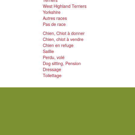
Terriers
West Highland Terriers
Yorkshire
Autres races
Pas de race
Chien, Chiot à donner
Chien, chiot à vendre
Chien en refuge
Saillie
Perdu, volé
Dog sitting, Pension
Dressage
Toilettage