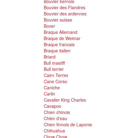
Bouvier bernois
Bouvier des Flandres
Bouvier des ardennes
Bouvier suisse
Boxer
Braque Allemand
Braque de Weimar
Braque francais
Braque italien
Briard
Bull mastiff
Bull terrier
Cairn Terrier
Cane Corso
Caniche
Carlin
Cavalier King Charles
Cavapoo
Chien chinois
Chien d'eau
Chien finnois de Laponie
Chihuahua
Chow Chow