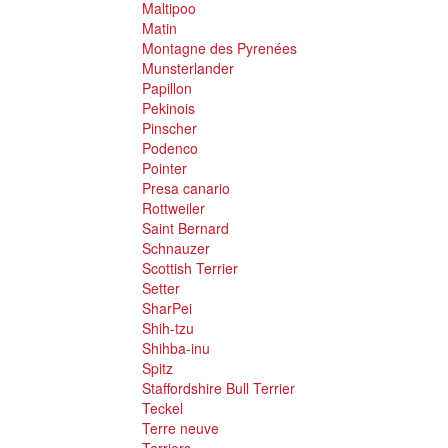
Maltipoo
Matin
Montagne des Pyrenées
Munsterlander
Papillon
Pekinois
Pinscher
Podenco
Pointer
Presa canario
Rottweiler
Saint Bernard
Schnauzer
Scottish Terrier
Setter
SharPei
Shih-tzu
Shihba-inu
Spitz
Staffordshire Bull Terrier
Teckel
Terre neuve