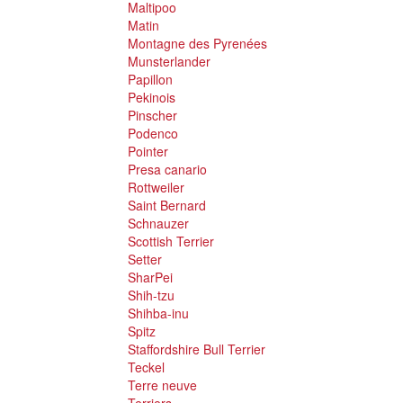
Maltipoo
Matin
Montagne des Pyrenées
Munsterlander
Papillon
Pekinois
Pinscher
Podenco
Pointer
Presa canario
Rottweiler
Saint Bernard
Schnauzer
Scottish Terrier
Setter
SharPei
Shih-tzu
Shihba-inu
Spitz
Staffordshire Bull Terrier
Teckel
Terre neuve