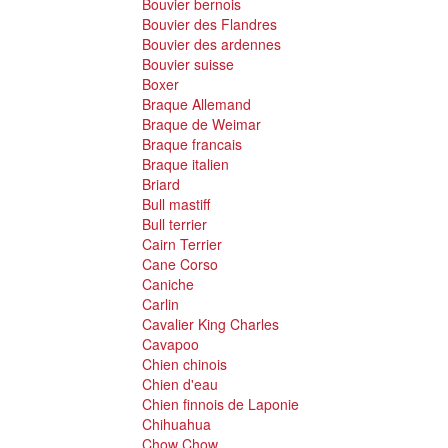
Bouvier bernois
Bouvier des Flandres
Bouvier des ardennes
Bouvier suisse
Boxer
Braque Allemand
Braque de Weimar
Braque francais
Braque italien
Briard
Bull mastiff
Bull terrier
Cairn Terrier
Cane Corso
Caniche
Carlin
Cavalier King Charles
Cavapoo
Chien chinois
Chien d'eau
Chien finnois de Laponie
Chihuahua
Chow Chow