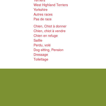
Terriers
West Highland Terriers
Yorkshire
Autres races
Pas de race
Chien, Chiot à donner
Chien, chiot à vendre
Chien en refuge
Saillie
Perdu, volé
Dog sitting, Pension
Dressage
Toilettage