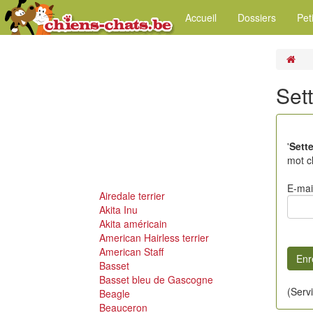
Accueil
Dossiers
Pet
Set
'
Sette
mot cl
E-mai
Airedale terrier
Akita Inu
Akita américain
American Hairless terrier
American Staff
Basset
Basset bleu de Gascogne
(Serv
Beagle
Beauceron