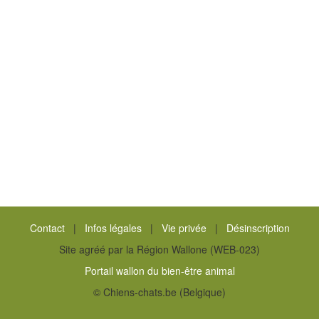
Contact
|
Infos légales
|
Vie privée
|
Désinscription
Site agréé par la Région Wallone (WEB-023)
Portail wallon du bien-être animal
© Chiens-chats.be (Belgique)