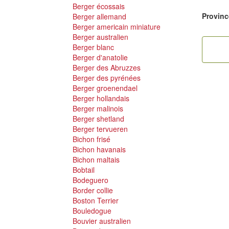
Berger écossais
Provinc
Berger allemand
Berger americain miniature
Berger australien
Berger blanc
Berger d'anatolie
Berger des Abruzzes
Berger des pyrénées
Berger groenendael
Berger hollandais
Berger malinois
Berger shetland
Berger tervueren
Bichon frisé
Bichon havanais
Bichon maltais
Bobtail
Bodeguero
Border collie
Boston Terrier
Bouledogue
Bouvier australien