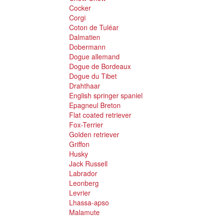
Cocker
Corgi
Coton de Tuléar
Dalmatien
Dobermann
Dogue allemand
Dogue de Bordeaux
Dogue du Tibet
Drahthaar
English springer spaniel
Epagneul Breton
Flat coated retriever
Fox-Terrier
Golden retriever
Griffon
Husky
Jack Russell
Labrador
Leonberg
Levrier
Lhassa-apso
Malamute