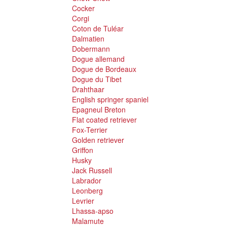
Cocker
Corgi
Coton de Tuléar
Dalmatien
Dobermann
Dogue allemand
Dogue de Bordeaux
Dogue du Tibet
Drahthaar
English springer spaniel
Epagneul Breton
Flat coated retriever
Fox-Terrier
Golden retriever
Griffon
Husky
Jack Russell
Labrador
Leonberg
Levrier
Lhassa-apso
Malamute