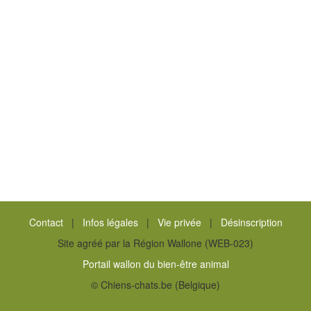
Contact
|
Infos légales
|
Vie privée
|
Désinscription
Site agréé par la Région Wallone (WEB-023)
Portail wallon du bien-être animal
© Chiens-chats.be (Belgique)