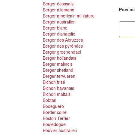
Berger écossais
Provinc
Berger allemand
Berger americain miniature
Berger australien
Berger blanc
Berger d'anatolie
Berger des Abruzzes
Berger des pyrénées
Berger groenendael
Berger hollandais
Berger malinois
Berger shetland
Berger tervueren
Bichon frisé
Bichon havanais
Bichon maltais
Bobtail
Bodeguero
Border collie
Boston Terrier
Bouledogue
Bouvier australien