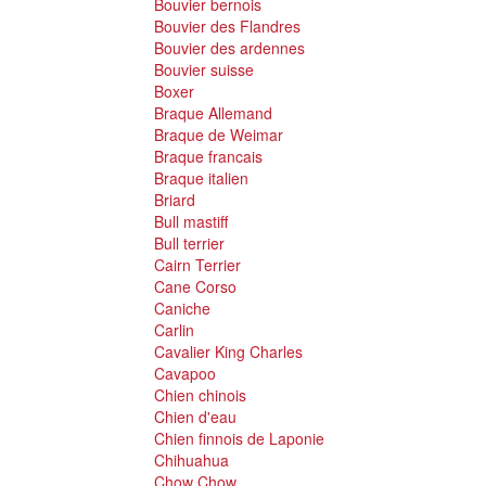
Bouvier bernois
Bouvier des Flandres
Bouvier des ardennes
Bouvier suisse
Boxer
Braque Allemand
Braque de Weimar
Braque francais
Braque italien
Briard
Bull mastiff
Bull terrier
Cairn Terrier
Cane Corso
Caniche
Carlin
Cavalier King Charles
Cavapoo
Chien chinois
Chien d'eau
Chien finnois de Laponie
Chihuahua
Chow Chow