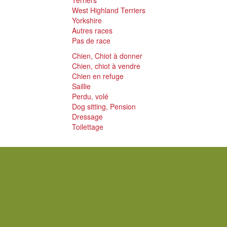
Terriers
West Highland Terriers
Yorkshire
Autres races
Pas de race
Chien, Chiot à donner
Chien, chiot à vendre
Chien en refuge
Saillie
Perdu, volé
Dog sitting, Pension
Dressage
Toilettage