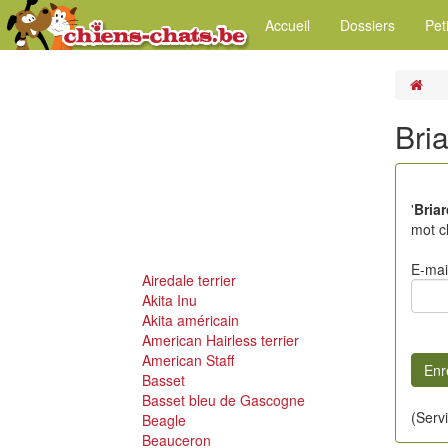
Accueil
Dossiers
Pet
Bri
'
Briar
mot cl
E-mai
Airedale terrier
Akita Inu
Akita américain
American Hairless terrier
American Staff
Basset
Basset bleu de Gascogne
(Serv
Beagle
Beauceron