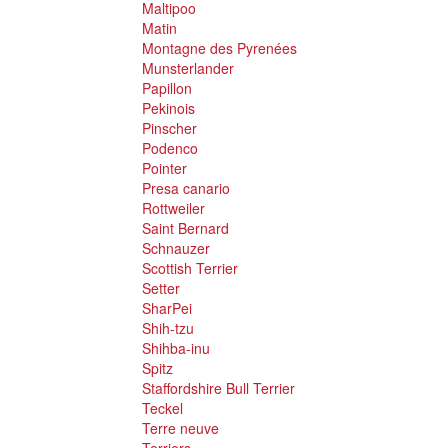
Maltipoo
Matin
Montagne des Pyrenées
Munsterlander
Papillon
Pekinois
Pinscher
Podenco
Pointer
Presa canario
Rottweiler
Saint Bernard
Schnauzer
Scottish Terrier
Setter
SharPei
Shih-tzu
Shihba-inu
Spitz
Staffordshire Bull Terrier
Teckel
Terre neuve