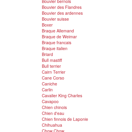
Bouvier bernois
Bouvier des Flandres
Bouvier des ardennes
Bouvier suisse
Boxer
Braque Allemand
Braque de Weimar
Braque francais
Braque italien
Briard
Bull mastiff
Bull terrier
Cairn Terrier
Cane Corso
Caniche
Carlin
Cavalier King Charles
Cavapoo
Chien chinois
Chien d'eau
Chien finnois de Laponie
Chihuahua
Chow Chow