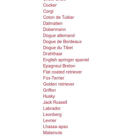
Cocker
Corgi
Coton de Tuléar
Dalmatien
Dobermann
Dogue allemand
Dogue de Bordeaux
Dogue du Tibet
Drahthaar
English springer spaniel
Epagneul Breton
Flat coated retriever
Fox-Terrier
Golden retriever
Griffon
Husky
Jack Russell
Labrador
Leonberg
Levrier
Lhassa-apso
Malamute