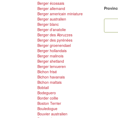
Berger écossais
Provinc
Berger allemand
Berger americain miniature
Berger australien
Berger blanc
Berger d'anatolie
Berger des Abruzzes
Berger des pyrénées
Berger groenendael
Berger hollandais
Berger malinois
Berger shetland
Berger tervueren
Bichon frisé
Bichon havanais
Bichon maltais
Bobtail
Bodeguero
Border collie
Boston Terrier
Bouledogue
Bouvier australien