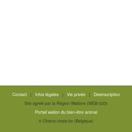
Contact
|
Infos légales
|
Vie privée
|
Désinscription
Site agréé par la Région Wallone (WEB-023)
Portail wallon du bien-être animal
© Chiens-chats.be (Belgique)