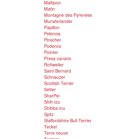
Maltipoo
Matin
Montagne des Pyrenées
Munsterlander
Papillon
Pekinois
Pinscher
Podenco
Pointer
Presa canario
Rottweiler
Saint Bernard
Schnauzer
Scottish Terrier
Setter
SharPei
Shih-tzu
Shihba-inu
Spitz
Staffordshire Bull Terrier
Teckel
Terre neuve