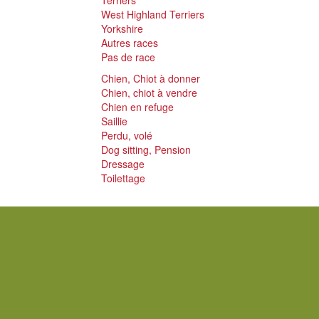
Terriers
West Highland Terriers
Yorkshire
Autres races
Pas de race
Chien, Chiot à donner
Chien, chiot à vendre
Chien en refuge
Saillie
Perdu, volé
Dog sitting, Pension
Dressage
Toilettage