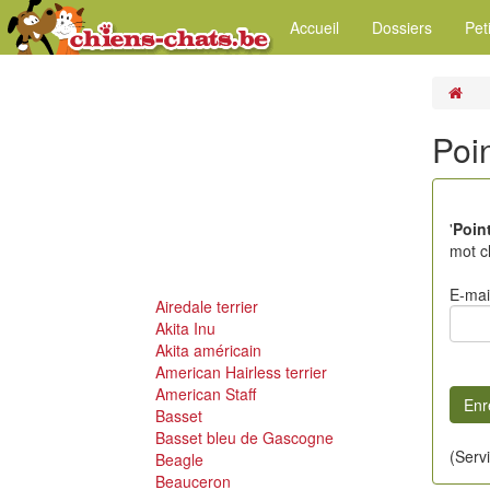
Accueil
Dossiers
Pet
Poi
'
Poin
mot cl
E-mai
Airedale terrier
Akita Inu
Akita américain
American Hairless terrier
American Staff
Basset
Basset bleu de Gascogne
(Serv
Beagle
Beauceron