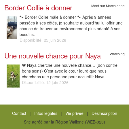
Border Collie à donner
Mont-sur-Marchienne
🐾 Border Collie mâle à donner 🐾 Après 9 années
passées à ses côtés, je souhaite aujourd'hui lui offrir une
chance de trouver un environnement plus adapté à ses
besoins.
Disponibilité: 25 juin 2026
Une nouvelle chance pour Naya
Warcoing
💔 Naya cherche une nouvelle chance… (don contre
bons soins) C’est avec le cœur lourd que nous
cherchons une personne pour accueillir Naya.
Disponibilité: 12 juin 2026
Contact
|
Infos légales
|
Vie privée
|
Désinscription
Site agréé par la Région Wallone (WEB-023)