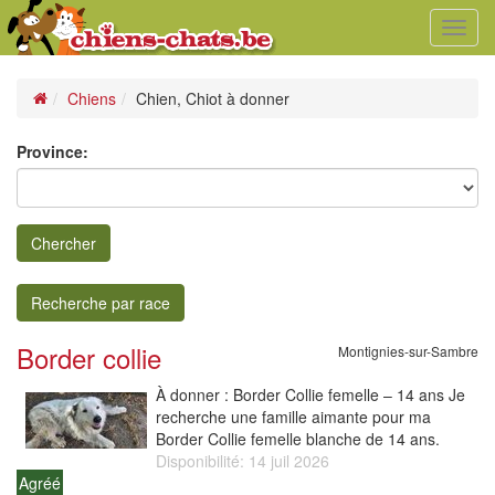
Toggl
navig
Chiens
Chien, Chiot à donner
Province:
Chercher
Recherche par race
Border collie
Montignies-sur-Sambre
À donner : Border Collie femelle – 14 ans Je
recherche une famille aimante pour ma
Border Collie femelle blanche de 14 ans.
Disponibilité: 14 juil 2026
Agréé