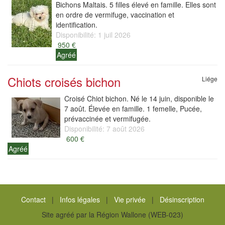
Bichons Maltais. 5 filles élevé en famille. Elles sont
en ordre de vermifuge, vaccination et
identification.
Disponibilité: 1 juil 2026
950 €
Agréé
Chiots croisés bichon
Liége
Croisé Chiot bichon. Né le 14 juin, disponible le
7 août. Élevée en famille. 1 femelle, Pucée,
prévaccinée et vermifugée.
Disponibilité: 7 août 2026
600 €
Agréé
Contact
|
Infos légales
|
Vie privée
|
Désinscription
Site agréé par la Région Wallone (WEB-023)