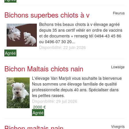
Bichons superbes chiots à v
Fleurus
Bichons très beaux chiots à v élevage agréé
depuis 35 ans certif vétér en ordre de vaccins
et de documents + renseig tél 0494-43 45 86
ou 0496-07 30 20...
Disponibilité: 22 juin 2026
Agréé
Bichon Maltais chiots nain
Lowaige
L'élevage Van Marjoli vous souhaite la bienvenue
Nous sommes une élevage familiale de qualité
professionnelle depuis 40 ans. Spécialiser dans
les petites rasses.
Disponibilité: 29 juil 2026
2000 €
Agréé
Bichon maltais nain
Vivegnis