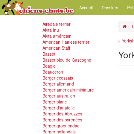
Accueil
Dossiers
Pet
Airedale terrier
C
Akita Inu
Akita américain
>
Yorksh
American Hairless terrier
American Staff
Yor
Basset
Basset bleu de Gascogne
Beagle
Beauceron
Berger écossais
Berger allemand
Berger americain miniature
Berger australien
Berger blanc
Berger d'anatolie
Berger des Abruzzes
Berger des pyrénées
Berger groenendael
Berger hollandais