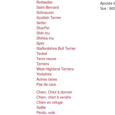
Rottweiler
Ajoutée l
Saint Bernard
Vue : 865
Schnauzer
Scottish Terrier
Setter
SharPei
Shih-tzu
Shihba-inu
Spitz
Staffordshire Bull Terrier
Teckel
Terre neuve
Terriers
West Highland Terriers
Yorkshire
Autres races
Pas de race
Chien, Chiot à donner
Chien, chiot à vendre
Chien en refuge
Saillie
Perdu, volé