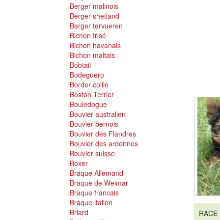
Berger malinois
Berger shetland
Berger tervueren
Bichon frisé
Bichon havanais
Bichon maltais
Bobtail
Bodeguero
Border collie
Boston Terrier
Bouledogue
Bouvier australien
Bouvier bernois
Bouvier des Flandres
Bouvier des ardennes
Bouvier suisse
Boxer
Braque Allemand
Braque de Weimar
Braque francais
Braque italien
Briard
RACE