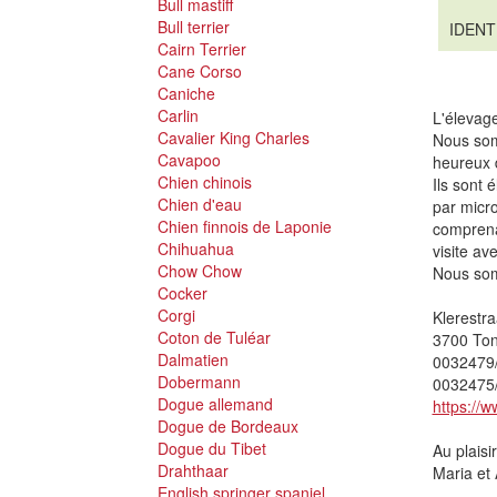
Bull mastiff
Bull terrier
IDENT
Cairn Terrier
Cane Corso
Caniche
Carlin
L'élevage
Cavalier King Charles
Nous som
Cavapoo
heureux 
Chien chinois
Ils sont 
Chien d'eau
par micro
Chien finnois de Laponie
comprena
Chihuahua
visite av
Chow Chow
Nous somm
Cocker
Corgi
Klerestra
Coton de Tuléar
3700 To
Dalmatien
0032479
Dobermann
0032475
Dogue allemand
https://w
Dogue de Bordeaux
Dogue du Tibet
Au plaisi
Drahthaar
Maria et
English springer spaniel