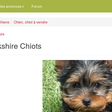
ites annonces
Forum
hiens
Chien, chiot à vendre
ire
kshire Chiots