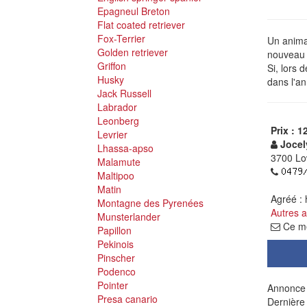
Epagneul Breton
Flat coated retriever
Fox-Terrier
Un animal
Golden retriever
nouveau p
Griffon
Si, lors 
Husky
dans l'an
Jack Russell
Labrador
Leonberg
Prix : 1
Levrier
Jocel
Lhassa-apso
3700 Lo
Malamute
Maltipoo
Matin
Agréé :
Montagne des Pyrenées
Autres 
Munsterlander
Ce me
Papillon
Pekinois
Pinscher
Podenco
Pointer
Annonce 
Presa canario
Dernière