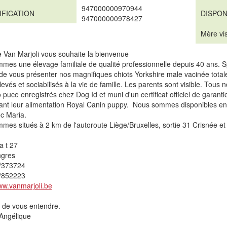
947000000970944
IFICATION
DISPON
947000000978427
Mère vis
 Van Marjoli vous souhaite la bienvenue
mes une élevage familiale de qualité professionnelle depuis 40 ans. S
de vous présenter nos magnifiques chiots Yorkshire male vacinée total
élevés et sociabilisés à la vie de famille. Les parents sont visible. Tous
 puce enregistrés chez Dog Id et muni d'un certificat officiel de garantie
nt leur alimentation Royal Canin puppy. Nous sommes disponibles en c
ec Maria.
es situés à 2 km de l'autoroute Liège/Bruxelles, sortie 31 Crisnée et
a t 27
ngres
/373724
/852223
ww.vanmarjoli.be
r de vous entendre.
 Angélique