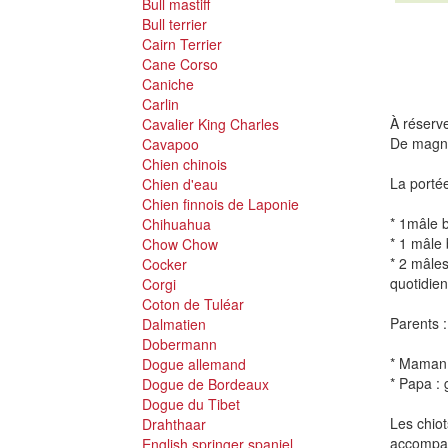
Bull mastiff
Bull terrier
Cairn Terrier
Cane Corso
Caniche
Carlin
À réserv
Cavalier King Charles
De magnif
Cavapoo
Chien chinois
La porté
Chien d'eau
Chien finnois de Laponie
* 1mâle b
Chihuahua
* 1 mâle 
Chow Chow
* 2 mâles
Cocker
quotidien
Corgi
Coton de Tuléar
Parents :
Dalmatien
Dobermann
* Maman :
Dogue allemand
* Papa :
Dogue de Bordeaux
Dogue du Tibet
Les chiot
Drahthaar
accompag
English springer spaniel