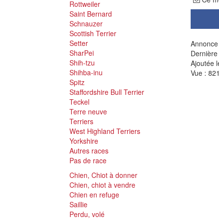
Rottweiler
Saint Bernard
Schnauzer
Scottish Terrier
Setter
Annonce 
SharPei
Dernière
Shih-tzu
Ajoutée l
Shihba-inu
Vue : 821
Spitz
Staffordshire Bull Terrier
Teckel
Terre neuve
Terriers
West Highland Terriers
Yorkshire
Autres races
Pas de race
Chien, Chiot à donner
Chien, chiot à vendre
Chien en refuge
Saillie
Perdu, volé