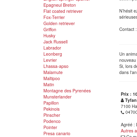
Epagneul Breton
N’hésit 
Flat coated retriever
sérieuses
Fox-Terrier
Golden retriever
Contact :
Griffon
Husky
Jack Russell
Labrador
Leonberg
Un animal
Levrier
nouveau p
Lhassa-apso
Si, lors 
Malamute
dans l'an
Maltipoo
Matin
Montagne des Pyrenées
Prix : 1
Munsterlander
Tyfan
Papillon
7100 Hai
Pekinois
Pinscher
Podenco
Agréé :
Pointer
Autres 
Presa canario
Ce me