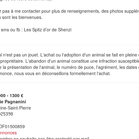
ez pas à me contacter pour plus de renseignements, des photos supplém
 sont les bienvenues.
 sms ou fb : Les Spitz d’or de Shenzi
 n'est pas un jouet. L'achat ou l'adoption d'un animal se fait en plein
ropriétaire. L'abandon d'un animal constitue une infraction susceptibl
de la présentation de l'animal, le numéro de puce, l'agrément, les dates
nonce, nous vous en déconseillons formellement l'achat.
000 - 1300 €
ie Pagnanini
ne-Saint-Pierre
 DF01500859
annonces
mbre ne souhaite pas être contacté par mail.