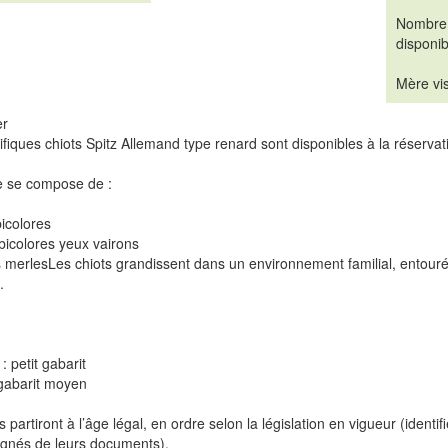
Nombre
disponib
Mère vis
er
iques chiots Spitz Allemand type renard sont disponibles à la réservat
e se compose de :
icolores
bicolores yeux vairons
 merlesLes chiots grandissent dans un environnement familial, entourés
.
 petit gabarit
 gabarit moyen
s partiront à l’âge légal, en ordre selon la législation en vigueur (ident
nés de leurs documents).