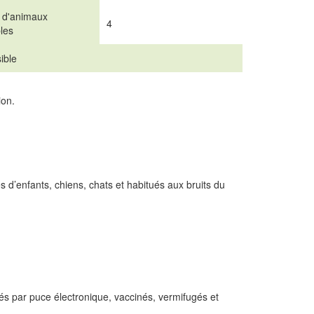
 d'animaux
4
les
ible
ion.
 d’enfants, chiens, chats et habitués aux bruits du
ifiés par puce électronique, vaccinés, vermifugés et