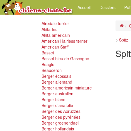
Accueil
Dossiers
Pet
Airedale terrier
C
Akita Inu
Akita américain
>
Spitz
American Hairless terrier
American Staff
Spi
Basset
Basset bleu de Gascogne
Beagle
Beauceron
Berger écossais
Berger allemand
Berger americain miniature
Berger australien
Berger blanc
Berger d'anatolie
Berger des Abruzzes
Berger des pyrénées
Berger groenendael
Berger hollandais