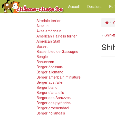
Accueil
Dossiers
Pet
Airedale terrier
C
Akita Inu
Akita américain
>
Shih-t
American Hairless terrier
American Staff
Shi
Basset
Basset bleu de Gascogne
Beagle
Beauceron
Berger écossais
Berger allemand
Berger americain miniature
Berger australien
Berger blanc
Berger d'anatolie
Berger des Abruzzes
Berger des pyrénées
Berger groenendael
Berger hollandais