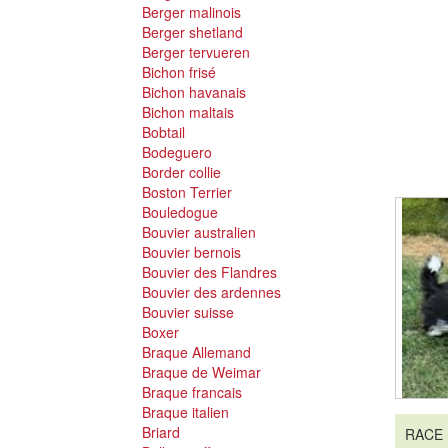
Berger malinois
Berger shetland
Berger tervueren
Bichon frisé
Bichon havanais
Bichon maltais
Bobtail
Bodeguero
Border collie
Boston Terrier
Bouledogue
Bouvier australien
Bouvier bernois
Bouvier des Flandres
Bouvier des ardennes
Bouvier suisse
Boxer
Braque Allemand
Braque de Weimar
Braque francais
Braque italien
Briard
RACE