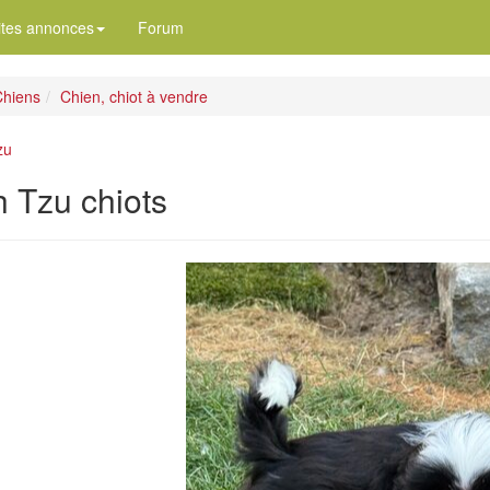
ites annonces
Forum
hiens
Chien, chiot à vendre
zu
h Tzu chiots