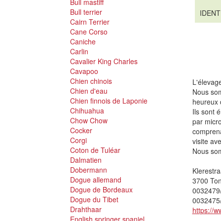
Bull mastiff
Bull terrier
IDENT
Cairn Terrier
Cane Corso
Caniche
Carlin
Cavalier King Charles
Cavapoo
Chien chinois
L'élevage
Chien d'eau
Nous som
Chien finnois de Laponie
heureux 
Chihuahua
Ils sont 
Chow Chow
par micro
Cocker
comprena
Corgi
visite av
Coton de Tuléar
Nous somm
Dalmatien
Dobermann
Klerestra
Dogue allemand
3700 To
Dogue de Bordeaux
0032479
Dogue du Tibet
0032475
Drahthaar
https://w
English springer spaniel