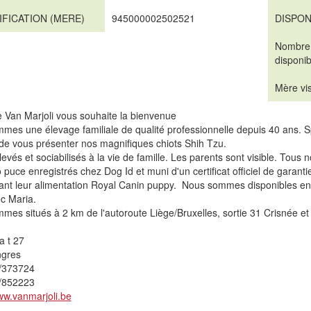
IFICATION (MERE)
945000002502521
DISPON
Nombre
disponib
Mère vis
 Van Marjoli vous souhaite la bienvenue
mes une élevage familiale de qualité professionnelle depuis 40 ans. S
de vous présenter nos magnifiques chiots Shih Tzu.
élevés et sociabilisés à la vie de famille. Les parents sont visible. Tous
 puce enregistrés chez Dog Id et muni d'un certificat officiel de garantie
nt leur alimentation Royal Canin puppy. Nous sommes disponibles en c
ec Maria.
es situés à 2 km de l'autoroute Liège/Bruxelles, sortie 31 Crisnée et
a t 27
ngres
/373724
/852223
ww.vanmarjoli.be