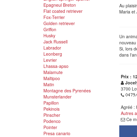
Epagneul Breton
Au plaisi
Flat coated retriever
Maria et
Fox-Terrier
Golden retriever
Griffon
Husky
Un animal
Jack Russell
nouveau p
Labrador
Si, lors 
Leonberg
dans l'an
Levrier
Lhassa-apso
Malamute
Prix : 1
Maltipoo
Jocel
Matin
3700 Lo
Montagne des Pyrenées
Munsterlander
Papillon
Agréé :
Pekinois
Autres 
Pinscher
Ce me
Podenco
Pointer
Presa canario