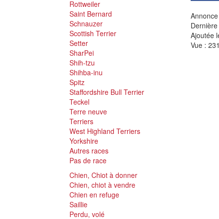
Rottweiler
Saint Bernard
Annonce 
Schnauzer
Dernière
Scottish Terrier
Ajoutée l
Setter
Vue : 231
SharPei
Shih-tzu
Shihba-inu
Spitz
Staffordshire Bull Terrier
Teckel
Terre neuve
Terriers
West Highland Terriers
Yorkshire
Autres races
Pas de race
Chien, Chiot à donner
Chien, chiot à vendre
Chien en refuge
Saillie
Perdu, volé