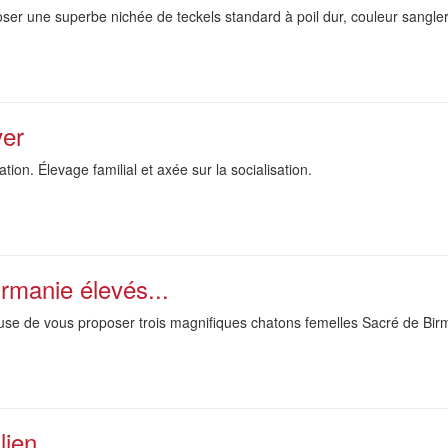
oser une superbe nichée de teckels standard à poil dur, couleur sangl
ver
tion. Élevage familial et axée sur la socialisation.
rmanie élevés...
use de vous proposer trois magnifiques chatons femelles Sacré de Birma
lien