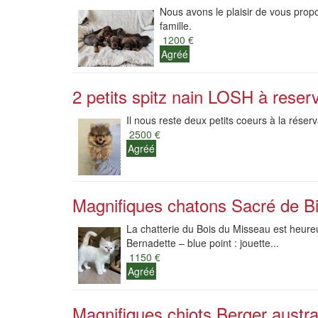
Nous avons le plaisir de vous prop
famille.
1200 €
Agréé
2 petits spitz nain LOSH à reser
Il nous reste deux petits coeurs à la réserva
2500 €
Agréé
Magnifiques chatons Sacré de Bi
La chatterie du Bois du Misseau est heure
Bernadette – blue point : jouette...
1150 €
Agréé
Magnifiques chiots Berger austra