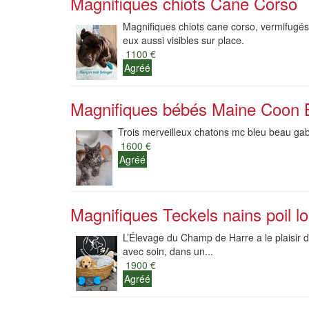
Magnifiques chiots Cane Corso
Magnifiques chiots cane corso, vermifugés,
eux aussi visibles sur place.
1100 €
Agréé
Magnifiques bébés Maine Coon 
Trois merveilleux chatons mc bleu beau gabar
1600 €
Agréé
Magnifiques Teckels nains poil l
L’Élevage du Champ de Harre a le plaisir d
avec soin, dans un...
1900 €
Agréé