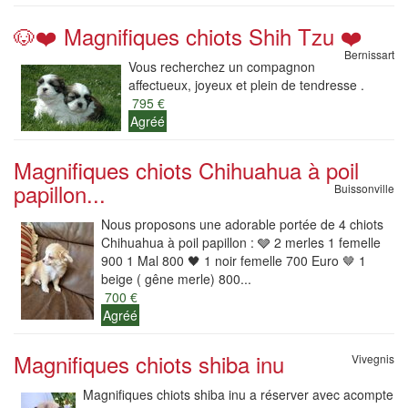
🐶❤️ Magnifiques chiots Shih Tzu ❤️
Bernissart
Vous recherchez un compagnon
affectueux, joyeux et plein de tendresse .
795 €
Agréé
Magnifiques chiots Chihuahua à poil
papillon...
Buissonville
Nous proposons une adorable portée de 4 chiots
Chihuahua à poil papillon : 🩶 2 merles 1 femelle
900 1 Mal 800 🖤 1 noir femelle 700 Euro 🤎 1
beige ( gêne merle) 800...
700 €
Agréé
Magnifiques chiots shiba inu
Vivegnis
Magnifiques chiots shiba inu a réserver avec acompte