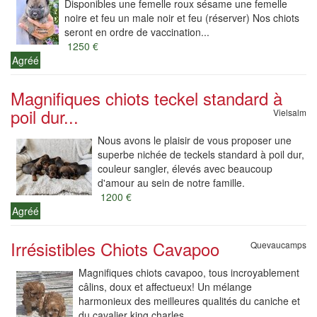
Disponibles une femelle roux sésame une femelle
noire et feu un male noir et feu (réserver) Nos chiots
seront en ordre de vaccination...
1250 €
Agréé
Magnifiques chiots teckel standard à
poil dur...
Vielsalm
Nous avons le plaisir de vous proposer une
superbe nichée de teckels standard à poil dur,
couleur sangler, élevés avec beaucoup
d'amour au sein de notre famille.
1200 €
Agréé
Irrésistibles Chiots Cavapoo
Quevaucamps
Magnifiques chiots cavapoo, tous incroyablement
câlins, doux et affectueux! Un mélange
harmonieux des meilleures qualités du caniche et
du cavalier king charles.