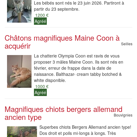
Les bébés sont nés le 23 juin 2026. Partiront à
partir du 23 septembre.
1200 €
Agréé
Châtons magnifiques Maine Coon à
acquérir
Seilles
La chatterie Olympia Coon est ravis de vous
proposer 3 mâles Maine Coon. Ils sont nés en
février, erreur de frappe dans la date de
naissance. Balthazar- cream tabby botched &
white disponible.
1000 €
Agréé
Magnifiques chiots bergers allemand
ancien type
Bouvignies
Superbes chiots Bergers Allemand ancien type!
Dos droit et poils mi-longs à longs. Très