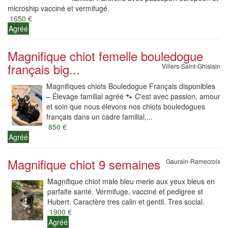
microship vacciné et vermifugé.
1650 €
Agréé
Magnifique chiot femelle bouledogue
français big...
Villers-Saint-Ghislain
Magnifiques chiots Bouledogue Français disponibles
– Élevage familial agréé 🐾 C'est avec passion, amour
et soin que nous élevons nos chiots bouledogues
français dans un cadre familial,...
850 €
Agréé
Magnifique chiot 9 semaines
Gaurain-Ramecroix
Magnifique chiot male bleu merle aux yeux bleus en
parfaite santé. Vermifuge, vacciné et pedigree st
Hubert. Caractère tres calin et gentil. Tres social.
1900 €
Agréé