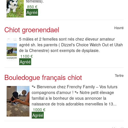
femelles).
850 €
Agréé
Chiot groenendael
Havré
5 mâles et 2 femelles sont nés chez éleveur amateur
agréé sh. les parents ( Dizzel's Choice Watch Out et Utah
de la Chenestre) sont exempts de dysplasie.
1100 €
Agréé
Bouledogue français chiot
Tertre
​🐾 Bienvenue chez Frenchy Family – Vos futurs
compagnons d'amour ! 🐾 ​Notre petit élevage
familial a le bonheur de vous annoncer la
naissance de trois adorables merveilles le 13...
1000 €
Agréé