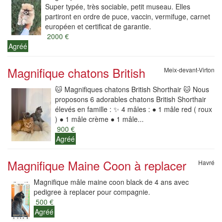
Super typée, très sociable, petit museau. Elles
partiront en ordre de puce, vaccin, vermifuge, carnet
européen et certificat de garantie.
2000 €
Agréé
Magnifique chatons British
Meix-devant-Virton
🐱 Magnifiques chatons British Shorthair 🐱 Nous
proposons 6 adorables chatons British Shorthair
élevés en famille : ✨ 4 mâles : ● 1 mâle red ( roux
) ● 1 mâle crème ● 1 mâle...
900 €
Agréé
Magnifique Maine Coon à replacer
Havré
Magnifique mâle maine coon black de 4 ans avec
pedigree à replacer pour compagnie.
500 €
Agréé