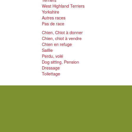
Terriers
West Highland Terriers
Yorkshire
Autres races
Pas de race
Chien, Chiot à donner
Chien, chiot à vendre
Chien en refuge
Saillie
Perdu, volé
Dog sitting, Pension
Dressage
Toilettage