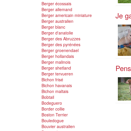
Berger écossais
Berger allemand
Je ga
Berger americain miniature
Berger australien
Berger blanc
Berger d'anatolie
Berger des Abruzzes
Berger des pyrénées
Berger groenendael
Berger hollandais
Berger malinois
Pens
Berger shetland
Berger tervueren
Bichon frisé
Bichon havanais
Bichon maltais
Bobtail
Bodeguero
Border collie
Boston Terrier
Bouledogue
Bouvier australien