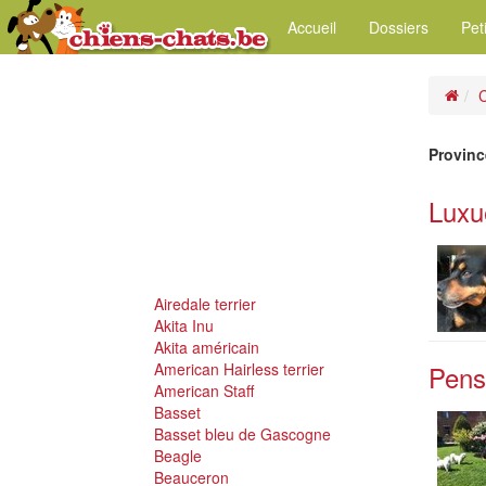
Accueil
Dossiers
Pet
C
Provinc
Luxu
Airedale terrier
Akita Inu
Akita américain
American Hairless terrier
Pensi
American Staff
Basset
Basset bleu de Gascogne
Beagle
Beauceron