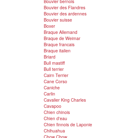
Bouvier bernois
Bouvier des Flandres
Bouvier des ardennes
Bouvier suisse
Boxer
Braque Allemand
Braque de Weimar
Braque francais
Braque italien
Briard
Bull mastiff
Bull terrier
Cairn Terrier
Cane Corso
Caniche
Carlin
Cavalier King Charles
Cavapoo
Chien chinois
Chien d'eau
Chien finnois de Laponie
Chihuahua
Chow Chow