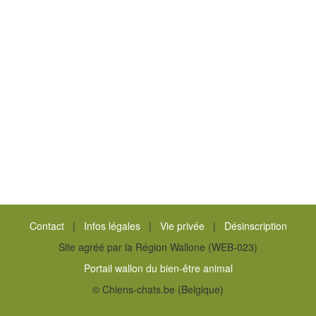
Contact
|
Infos légales
|
Vie privée
|
Désinscription
Site agréé par la Région Wallone (WEB-023)
Portail wallon du bien-être animal
© Chiens-chats.be (Belgique)