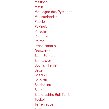
Maltipoo
Matin
Montagne des Pyrenées
Munsterlander
Papillon
Pekinois
Pinscher
Podenco
Pointer
Presa canario
Rottweiler
Saint Bernard
Schnauzer
Scottish Terrier
Setter
SharPei
Shih-tzu
Shihba-inu
Spitz
Staffordshire Bull Terrier
Teckel
Terre neuve