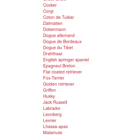
Cocker
Corgi
Coton de Tuléar
Dalmatien
Dobermann
Dogue allemand
Dogue de Bordeaux
Dogue du Tibet
Drahthaar
English springer spaniel
Epagneul Breton
Flat coated retriever
Fox-Terrier
Golden retriever
Griffon
Husky
Jack Russell
Labrador
Leonberg
Levrier
Lhassa-apso
Malamute