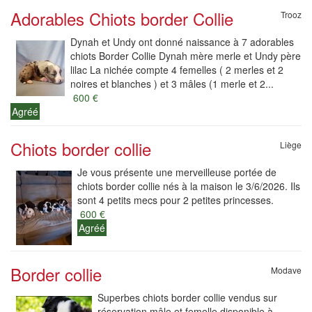
Adorables Chiots border Collie
Trooz
Dynah et Undy ont donné naissance à 7 adorables
chiots Border Collie Dynah mère merle et Undy père
lilac La nichée compte 4 femelles ( 2 merles et 2
noires et blanches ) et 3 mâles (1 merle et 2...
600 €
Agréé
Chiots border collie
Liège
Je vous présente une merveilleuse portée de
chiots border collie nés à la maison le 3/6/2026. Ils
sont 4 petits mecs pour 2 petites princesses.
600 €
Agréé
Border collie
Modave
Superbes chiots border collie vendus sur
réservation mâle et femelle disponible à