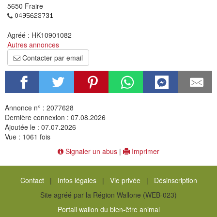
5650 Fraire
Agréé : HK10901082
Autres annonces
Contacter par email
Annonce n° : 2077628
Dernière connexion : 07.08.2026
Ajoutée le : 07.07.2026
Vue : 1061 fois
Signaler un abus
|
Imprimer
Contact
|
Infos légales
|
Vie privée
|
Désinscription
Site agréé par la Région Wallone (WEB-023)
Portail wallon du bien-être animal