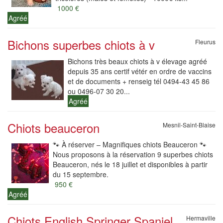
1000 €
Agréé
Bichons superbes chiots à v
Fleurus
Bichons très beaux chiots à v élevage agréé
depuis 35 ans certif vétér en ordre de vaccins
et de documents + renseig tél 0494-43 45 86
ou 0496-07 30 20...
Agréé
Chiots beauceron
Mesnil-Saint-Blaise
🐾 À réserver – Magnifiques chiots Beauceron 🐾
Nous proposons à la réservation 9 superbes chiots
Beauceron, nés le 18 juillet et disponibles à partir
du 15 septembre.
950 €
Agréé
Chiots English Springer Spaniel
Hermaville