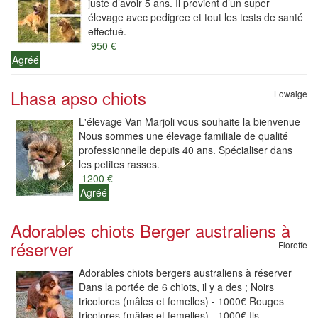
juste d’avoir 5 ans. Il provient d’un super
élevage avec pedigree et tout les tests de santé
effectué.
950 €
Agréé
Lhasa apso chiots
Lowaige
L'élevage Van Marjoli vous souhaite la bienvenue
Nous sommes une élevage familiale de qualité
professionnelle depuis 40 ans. Spécialiser dans
les petites rasses.
1200 €
Agréé
Adorables chiots Berger australiens à
réserver
Floreffe
Adorables chiots bergers australiens à réserver
Dans la portée de 6 chiots, il y a des ; Noirs
tricolores (mâles et femelles) - 1000€ Rouges
tricolores (mâles et femelles) - 1000€ Ils...