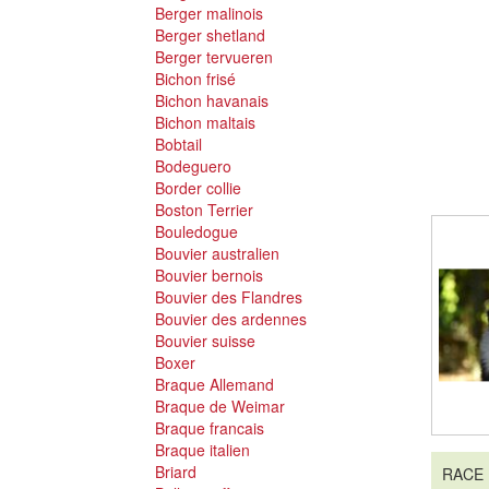
Berger malinois
Berger shetland
Berger tervueren
Bichon frisé
Bichon havanais
Bichon maltais
Bobtail
Bodeguero
Border collie
Boston Terrier
Bouledogue
Bouvier australien
Bouvier bernois
Bouvier des Flandres
Bouvier des ardennes
Bouvier suisse
Boxer
Braque Allemand
Braque de Weimar
Braque francais
Braque italien
Briard
RACE