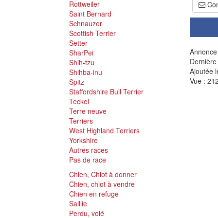
Rottweiler
Con
Saint Bernard
Schnauzer
Scottish Terrier
Setter
Annonce 
SharPei
Dernière
Shih-tzu
Ajoutée l
Shihba-inu
Vue : 212
Spitz
Staffordshire Bull Terrier
Teckel
Terre neuve
Terriers
West Highland Terriers
Yorkshire
Autres races
Pas de race
Chien, Chiot à donner
Chien, chiot à vendre
Chien en refuge
Saillie
Perdu, volé