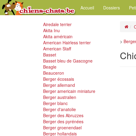
Accueil
Dossiers
Pet
Airedale terrier
C
Akita Inu
Akita américain
>
Berger
American Hairless terrier
American Staff
Chi
Basset
Basset bleu de Gascogne
Beagle
Beauceron
Berger écossais
Berger allemand
Berger americain miniature
Berger australien
Berger blanc
Berger d'anatolie
Berger des Abruzzes
Berger des pyrénées
Berger groenendael
Berger hollandais