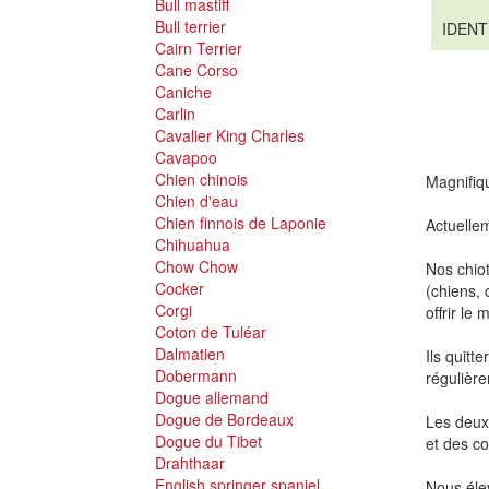
Bull mastiff
Bull terrier
IDENT
Cairn Terrier
Cane Corso
Caniche
Carlin
Cavalier King Charles
Cavapoo
Chien chinois
Magnifiqu
Chien d'eau
Chien finnois de Laponie
Actuellem
Chihuahua
Chow Chow
Nos chiot
Cocker
(chiens, 
Corgi
offrir le
Coton de Tuléar
Dalmatien
Ils quitt
Dobermann
régulière
Dogue allemand
Dogue de Bordeaux
Les deux 
Dogue du Tibet
et des c
Drahthaar
English springer spaniel
Nous élev