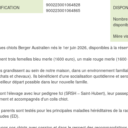
900223001064828
IFICATION
DISPON
900223001064865
Nombre
disponib
Mère vis
es chiots Berger Australien nés le 1er juin 2026, disponibles à la rés
ent trois femelles bleu merle (1600 euro), un male rouge merle (1600 e
s grandissent au sein de notre maison, dans un environnement familial
chats et chevaux). Ils bénéficient d'une socialisation quotidienne et seron
 meilleur départ possible dans leur nouvelle famille.
eront l'élevage avec leur pedigree fci (SRSH – Saint-Hubert), leur pass
ment et accompagnés d'un colis chiot.
parents sont testés pour les principales maladies héréditaires de la r
oudes (ED).
ons nos chiots avec passion et dans le respect des recommandations de 