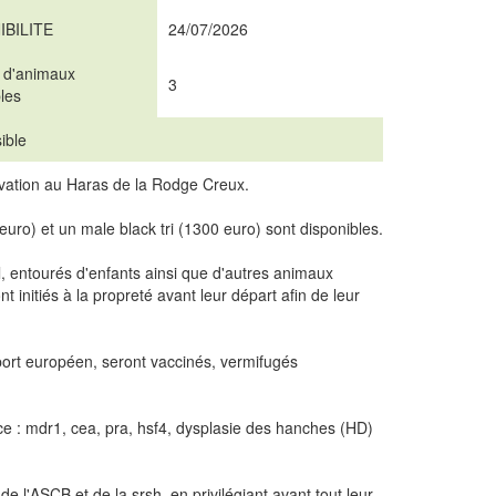
IBILITE
24/07/2026
 d'animaux
3
les
ible
ervation au Haras de la Rodge Creux.
uro) et un male black tri (1300 euro) sont disponibles.
, entourés d'enfants ainsi que d'autres animaux
t initiés à la propreté avant leur départ afin de leur
eport européen, seront vaccinés, vermifugés
ace : mdr1, cea, pra, hsf4, dysplasie des hanches (HD)
l'ASCB et de la srsh, en privilégiant avant tout leur