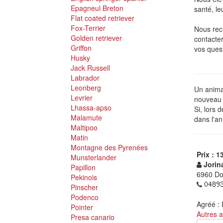
Epagneul Breton
santé, leu
Flat coated retriever
Fox-Terrier
Nous rech
Golden retriever
contacter
Griffon
vos quest
Husky
Jack Russell
Labrador
Leonberg
Un animal
Levrier
nouveau p
Lhassa-apso
Si, lors 
Malamute
dans l'an
Maltipoo
Matin
Montagne des Pyrenées
Prix : 1
Munsterlander
Jorin
Papillon
6960 D
Pekinois
Pinscher
Podenco
Agréé :
Pointer
Autres 
Presa canario