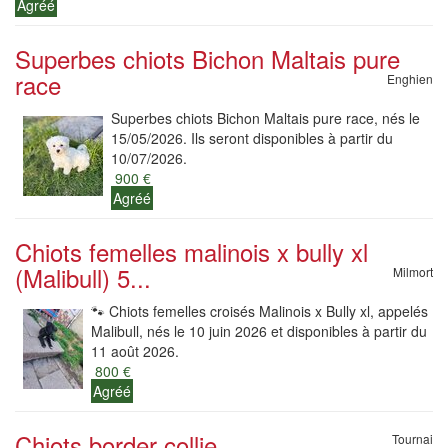
Agréé
Superbes chiots Bichon Maltais pure
race
Enghien
Superbes chiots Bichon Maltais pure race, nés le
15/05/2026. Ils seront disponibles à partir du
10/07/2026.
900 €
Agréé
Chiots femelles malinois x bully xl
(Malibull) 5...
Milmort
🐾 Chiots femelles croisés Malinois x Bully xl, appelés
Malibull, nés le 10 juin 2026 et disponibles à partir du
11 août 2026.
800 €
Agréé
Chiots border collie
Tournai