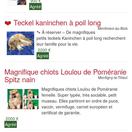
900 €
Agréé
❤️ Teckel kaninchen à poil long
Montroeul-au-Bois
🐾 À réserver – De magnifiques
petits teckels Kaninchen à poil long recherchent
leur famille pour la vie.
2200 €
Agréé
Magnifique chiots Loulou de Poméranie
Spitz nain
Montigny-le-Tilleul
Magnifiques chiots Loulou de Poméranie
femelle. Super typée, très sociable, petit
museau. Elles partiront en ordre de puce,
vaccin, vermifuge, carnet européen et
certificat de garantie.
2000 €
Agréé