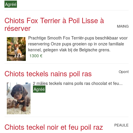
Agréé
Chiots Fox Terrier à Poil Lisse à
réserver
MAING
Prachtige Smooth Fox Terriër-pups beschikbaar voor
reservering Onze pups groeien op in onze familiale
kennel, gelegen vlak bij de Belgische grens.
1300 €
Chiots teckels nains poil ras
Opont
2 mâles teckels nains poils ras chocolat et feu...
Agréé
Chiots teckel noir et feu poil raz
PEAULE