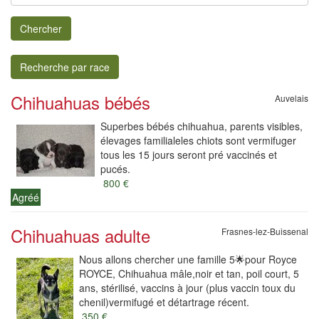
Chercher
Recherche par race
Chihuahuas bébés
Auvelais
Superbes bébés chihuahua, parents visibles,
élevages familialeles chiots sont vermifuger
tous les 15 jours seront pré vaccinés et
pucés.
800 €
Agréé
Chihuahuas adulte
Frasnes-lez-Buissenal
Nous allons chercher une famille 5🌟pour Royce
ROYCE, Chihuahua mâle,noir et tan, poil court, 5
ans, stérilisé, vaccins à jour (plus vaccin toux du
chenil)vermifugé et détartrage récent.
350 €