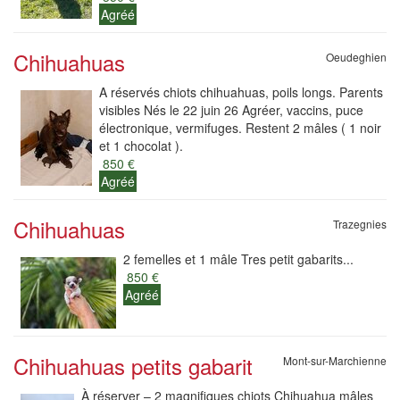
Agréé
Chihuahuas
Oeudeghien
A réservés chiots chihuahuas, poils longs. Parents
visibles Nés le 22 juin 26 Agréer, vaccins, puce
électronique, vermifuges. Restent 2 mâles ( 1 noir
et 1 chocolat ).
850 €
Agréé
Chihuahuas
Trazegnies
2 femelles et 1 mâle Tres petit gabarits...
850 €
Agréé
Chihuahuas petits gabarit
Mont-sur-Marchienne
À réserver – 2 magnifiques chiots Chihuahua mâles