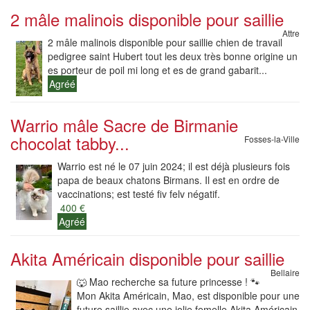
2 mâle malinois disponible pour saillie
Attre
2 mâle malinois disponible pour saillie chien de travail
pedigree saint Hubert tout les deux très bonne origine un
es porteur de poil mi long et es de grand gabarit...
Agréé
Warrio mâle Sacre de Birmanie
chocolat tabby...
Fosses-la-Ville
Warrio est né le 07 juin 2024; il est déjà plusieurs fois
papa de beaux chatons Birmans. Il est en ordre de
vaccinations; est testé fiv felv négatif.
400 €
Agréé
Akita Américain disponible pour saillie
Bellaire
🐺 Mao recherche sa future princesse ! 🐾
Mon Akita Américain, Mao, est disponible pour une
future saillie avec une jolie femelle Akita Américain