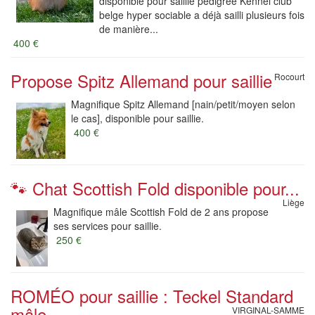
disponible pour saillie pedigree Kennel club
belge hyper sociable a déjà sailli plusieurs fois
de manière...
400 €
Propose Spitz Allemand pour saillie
Rocourt
Magnifique Spitz Allemand [nain/petit/moyen selon
le cas], disponible pour saillie.
400 €
🐾 Chat Scottish Fold disponible pour...
Liège
Magnifique mâle Scottish Fold de 2 ans propose
ses services pour saillie.
250 €
ROMÉO pour saillie : Teckel Standard
mâle...
VIRGINAL-SAMME