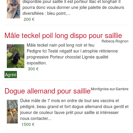
disponible pour saillie Il est porteur lilac et longhair Il
pourra donc vous donner une jolie palette de couleurs
diversifiées : bleu point,...
200 €
Mâle teckel poil long dispo pour saillie
Rebecq-Rognon
Mâle teckel nain poil long noir et feu
Pedigre fci Testé négatif sur l atrophie rétinienne
progressive Porteur chocolat Lignée qualité
exposition.
300 €
Agréé
Dogue allemand pour saillie
Montignies-sur-Sambre
Duke mâle de 7 mois en ordre de tout ses vaccins et
pédigré, beau grand et fort dogue allemand doux gentil et
joueur de couleur fauve prêt pour saillie si intéresser
nous contacter...
1500 €