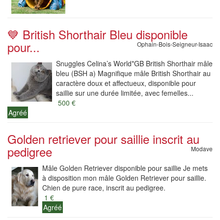
💙 British Shorthair Bleu disponible
pour...
Ophain-Bois-Seigneur-Isaac
Snuggles Celina’s World*GB British Shorthair mâle
bleu (BSH a) Magnifique mâle British Shorthair au
caractère doux et affectueux, disponible pour
saillie sur une durée limitée, avec femelles...
500 €
Agréé
Golden retriever pour saillie inscrit au
pedigree
Modave
Mâle Golden Retriever disponible pour saillie Je mets
à disposition mon mâle Golden Retriever pour saillie.
Chien de pure race, inscrit au pedigree.
1 €
Agréé