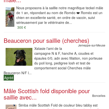
Nous proposons à la saillie notre magnifique teckel mâle
de 1 an, répondant au nom de Roméo ❤️ Roméo est un
chien en excellente santé, en ordre de vaccin, suivi
sérieusement par le vétérinaire de...
300 €
Beauceron pour saillie (cherches)
Jemeppe-sur-Meuse
Xstasie l'ami de la
campagne N & F, hanche A, coudes et
épaules 0/0, adn avec filiation, non porteuse
du poil long, pedigree losh et test de
comportement social Cherches mâle
Beauceron N/F l...
Agréé
Mâle Scottish fold disponible pour
saillie avec...
Boncelles
Simba mâle Scottish Fold de couleur bleu tabby est