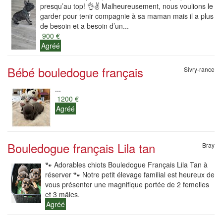
presqu’au top! 👌✌️ Malheureusement, nous voulions le
garder pour tenir compagnie à sa maman mais il a plus
de besoin et a besoin d’un...
900 €
Agréé
Bébé bouledogue français
Sivry-rance
...
1200 €
Agréé
Bouledogue français Lila tan
Bray
🐾 Adorables chiots Bouledogue Français Lila Tan à
réserver 🐾 Notre petit élevage familial est heureux de
vous présenter une magnifique portée de 2 femelles
et 3 mâles.
Agréé