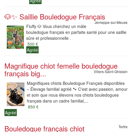
Agréé
🐶✨ Saillie Bouledogue Français
Jemeppe-sur-Meuse
Fluffy 🐶 Vous cherchez un mâle
bouledogue français en parfaite santé pour une saillie
sûre et professionnelle .
500 €
Agréé
Magnifique chiot femelle bouledogue
français big...
Villers-Saint-Ghislain
Magnifiques chiots Bouledogue Français disponibles
– Élevage familial agréé 🐾 C'est avec passion, amour
et soin que nous élevons nos chiots bouledogues
français dans un cadre familial,...
850 €
Agréé
Bouledogue français chiot
Tertre