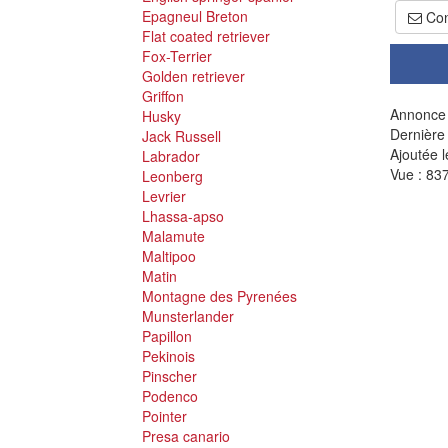
Epagneul Breton
Con
Flat coated retriever
Fox-Terrier
Golden retriever
Griffon
Annonce 
Husky
Dernière
Jack Russell
Ajoutée l
Labrador
Vue : 837
Leonberg
Levrier
Lhassa-apso
Malamute
Maltipoo
Matin
Montagne des Pyrenées
Munsterlander
Papillon
Pekinois
Pinscher
Podenco
Pointer
Presa canario