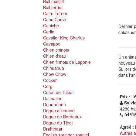
Bull mastiff
Bull terrier
Cairn Terrier
Cane Corso
Caniche
Dernier p
Carlin
chiots es
Cavalier King Charles
Cavapoo
Chien chinois
Chien d'eau
Un animal
Chien finnois de Laponie
nouveau p
Chihuahua
Si, lors 
Chow Chow
dans l'an
Cocker
Corgi
Coton de Tuléar
Prix : 1
Dalmatien
Sylvi
Dobermann
4280 ha
Dogue allemand
Dogue de Bordeaux
Dogue du Tibet
Agréé :
Drahthaar
Autres 
English springer spaniel