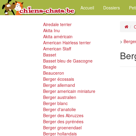
Accueil
Dossiers
Pet
Airedale terrier
C
Akita Inu
Akita américain
>
Berger
American Hairless terrier
American Staff
Ber
Basset
Basset bleu de Gascogne
Beagle
Beauceron
Berger écossais
Berger allemand
Berger americain miniature
Berger australien
Berger blanc
Berger d'anatolie
Berger des Abruzzes
Berger des pyrénées
Berger groenendael
Berger hollandais