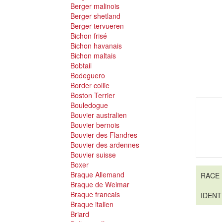
Berger malinois
Berger shetland
Berger tervueren
Bichon frisé
Bichon havanais
Bichon maltais
Bobtail
Bodeguero
Border collie
Boston Terrier
Bouledogue
Bouvier australien
Bouvier bernois
Bouvier des Flandres
Bouvier des ardennes
Bouvier suisse
Boxer
Braque Allemand
RACE
Braque de Weimar
Braque francais
IDENT
Braque italien
Briard