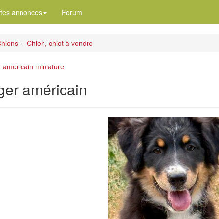
ites annonces
Forum
hiens
Chien, chiot à vendre
 americain miniature
ger américain