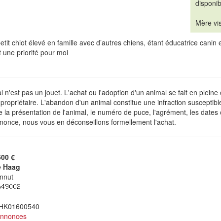
disponib
Mère vis
etit chiot élevé en famille avec d’autres chiens, étant éducatrice canin
t une priorité pour moi
 n'est pas un jouet. L'achat ou l'adoption d'un animal se fait en plein
ropriétaire. L'abandon d'un animal constitue une infraction susceptibl
de la présentation de l'animal, le numéro de puce, l'agrément, les dates
nonce, nous vous en déconseillons formellement l'achat.
600 €
e Haag
nnut
 HK01600540
annonces