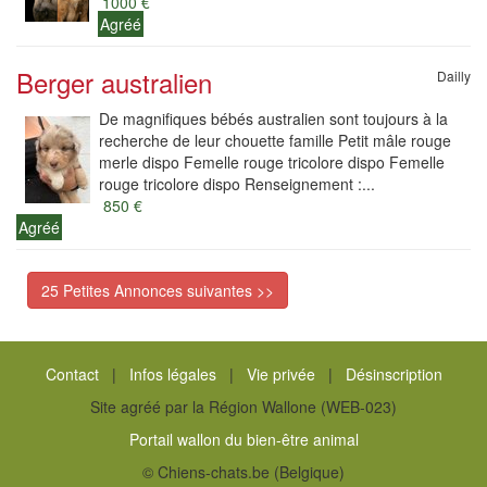
1000 €
Agréé
Berger australien
Dailly
De magnifiques bébés australien sont toujours à la
recherche de leur chouette famille Petit mâle rouge
merle dispo Femelle rouge tricolore dispo Femelle
rouge tricolore dispo Renseignement :...
850 €
Agréé
25 Petites Annonces suivantes >>
Contact
|
Infos légales
|
Vie privée
|
Désinscription
Site agréé par la Région Wallone (WEB-023)
Portail wallon du bien-être animal
© Chiens-chats.be (Belgique)