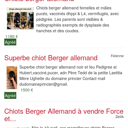
Chiots berger allemand femelles et mâles
pucés, vaccinés dhppi & L4, vermifugés, avec
pédigrée. Les parents sont visibles &
radiographiés exempts de dysplasie des
hanches et des coudes.
1180 €
Agréé
Superbe chiot Berger allemand
Felenne
Superbe chiot berger allemand noir et feu Pedigree st
Hubert,vacciné,pucer, adn Père Tedd de la petite Laetitia
Mère Ughette du domaine princier Contact mail
dudomaineprincier@gmail.
1500 €
Agréé
Chiots Berger Allemand à vendre Force
et...
Zellik
Nés le 19 avril, ces magnifiques chiots Berger