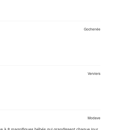
Gochenée
Verviers
Modave
e à 8 magnifiques bébés qui grandissent chaque jour