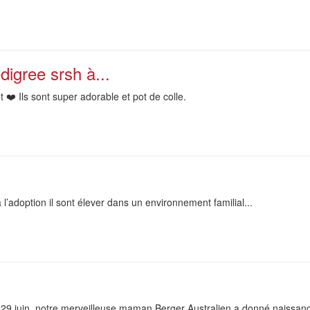
digree srsh à...
❤️ Ils sont super adorable et pot de colle.
 l’adoption il sont élever dans un environnement familial...
29 juin, notre merveilleuse maman Berger Australien a donné naissanc