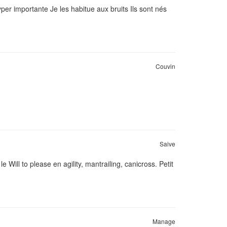
per importante Je les habitue aux bruits Ils sont nés
Couvin
Saive
e Will to please en agility, mantrailing, canicross. Petit
Manage