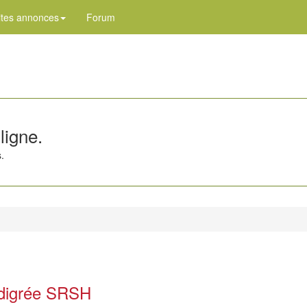
ites annonces
Forum
ligne.
.
édigrée SRSH