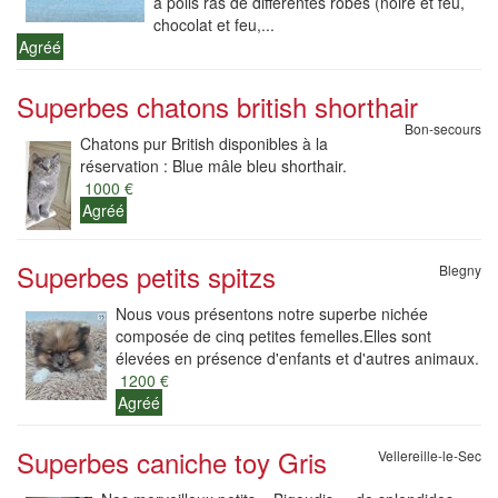
à poils ras de différentes robes (noire et feu,
chocolat et feu,...
Agréé
Superbes chatons british shorthair
Bon-secours
Chatons pur British disponibles à la
réservation : Blue mâle bleu shorthair.
1000 €
Agréé
Superbes petits spitzs
Blegny
Nous vous présentons notre superbe nichée
composée de cinq petites femelles.Elles sont
élevées en présence d'enfants et d'autres animaux.
1200 €
Agréé
Superbes caniche toy Gris
Vellereille-le-Sec