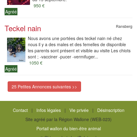
950 €
Agréé
Teckel nain
Ransberg
Nous avons une portées des teckel nain né chez
nous il y a des males et des femelles de disponible
les parents sont présent et visible au visite Les chiots
sont ; -vacciner -pucer -vermifuger...
1050 €
Agréé
25 Petites Annonces suivantes >>
Contact
|
Infos légales
|
Vie privée
|
Désinscription
Site agréé par la Région Wallone (WEB-023)
Portail wallon du bien-être animal