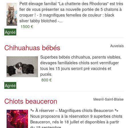
Petit élevage familial "La chatterie des Rhodoras" est très
fier de vous présenter sa nouvelle portée de 5 chatons à
croquer ! - 3 magnifiques femelles de couleur : black
silver tabby blotched -...
1500 €
Agréé
Chihuahuas bébés
Auvelais
Superbes bébés chihuahua, parents visibles,
élevages familialeles chiots sont vermifuger
tous les 15 jours seront pré vaccinés et
pucés.
800 €
Agréé
Chiots beauceron
Mesnil-Saint-Blaise
🐾 À réserver – Magnifiques chiots Beauceron 🐾
Nous proposons à la réservation 9 superbes chiots
Beauceron, nés le 18 juillet et disponibles à partir
du 15 septembre.