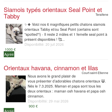
Siamois typés orientaux Seal Point et
Tabby
Teralfene
✨🍀 Voici nos 6 magnifiques petits chatons siamois
orientaux Tabby et/ou Seal Point (certains sont
"spotted"!) - Il reste 2 mâles et 1 femelle seal point à
présent disponibles ! 🥰...
Disponibilité: 20 juil 2026
1000 €
Agréé
Orientaux havana, cinnamon et lilas
Court-saint-Etienne
Nous avons le grand plaisir de
vous présenter d’adorables chatons orientaux 😸.
Nés le 7.3.2025. Maman et papa sont tous les
deux orientaux : maman osh havana et papa osh
cinnamon.
Disponibilité: 29 mai 2026
900 €
Agréé