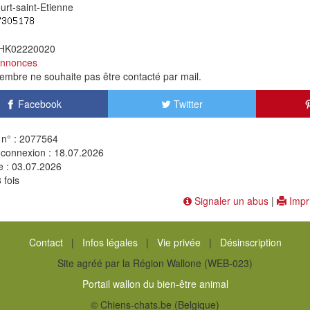
rt-saint-Etienne
 HK02220020
annonces
mbre ne souhaite pas être contacté par mail.
Facebook
Twitter
n° : 2077564
 connexion : 18.07.2026
e : 03.07.2026
 fois
Signaler un abus
|
Impr
Contact
|
Infos légales
|
Vie privée
|
Désinscription
Site agréé par la Région Wallone (WEB-023)
Portail wallon du bien-être animal
© Chiens-chats.be (Belgique)