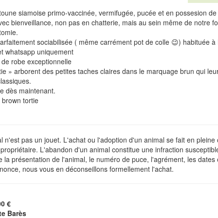
atoune siamoise primo-vaccinée, vermifugée, pucée et en possesion de
ec bienveillance, non pas en chatterie, mais au sein même de notre foye
tomie.
parfaitement sociabilisée ( même carrément pot de colle 😉) habituée à la 
et whatsapp uniquement
 de robe exceptionnelle
tie » arborent des petites taches claires dans le marquage brun qui l
lassiques.
le dès maintenant.
 brown tortie
 n'est pas un jouet. L'achat ou l'adoption d'un animal se fait en plein
ropriétaire. L'abandon d'un animal constitue une infraction susceptibl
de la présentation de l'animal, le numéro de puce, l'agrément, les dates
nonce, nous vous en déconseillons formellement l'achat.
00 €
tte Barès