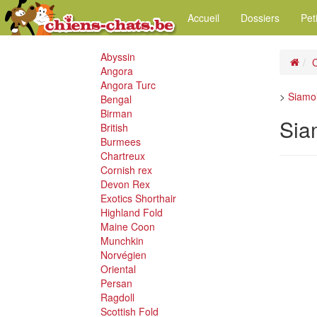
Accueil
Dossiers
Pet
Abyssin
C
Angora
Angora Turc
>
Siamo
Bengal
Birman
Sia
British
Burmees
Chartreux
Cornish rex
Devon Rex
Exotics Shorthair
Highland Fold
Maine Coon
Munchkin
Norvégien
Oriental
Persan
Ragdoll
Scottish Fold