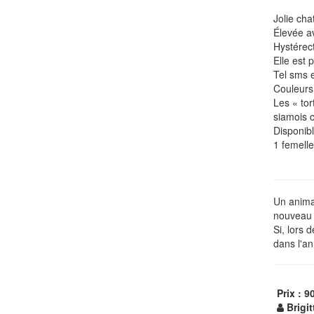
Jolie ch
Élevée av
Hystérec
Elle est 
Tel sms 
Couleurs
Les « tor
siamois c
Disponib
1 femelle
Un animal
nouveau p
Si, lors 
dans l'an
Prix : 9
Brigi