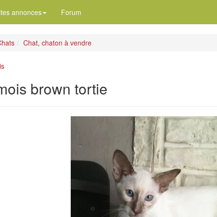
ites annonces
Forum
hats
Chat, chaton à vendre
is
mois brown tortie