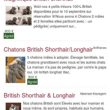
Voici nos 4 petits trésors 100% British
disponibles pour le 10 septembre sur
réservation 🌸Nous avons 4 Chatons 2 mâles
et 2 femelles elles partiront avec : -un
pédigrée( uniquement sur...
900 €
Agréé
Chatons British Shorthair/Longhair
Anthisnes
5 chatons mâles à adopter. Élevage familliale, les
chatons grandissent avec nous et les autres chats.
La maman n'a pas de pedigree, par contre le papa
oui. Un british longhair lilac.
800 €
Agréé
British Shorthair & Longhair
Meensel-Kiezegem
Nos chatons British sont Elevés avec leur maman et
nous même, ils sont propres, habitués aux humains,