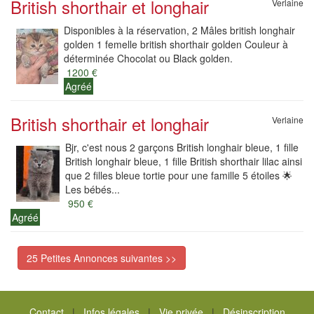
British shorthair et longhair
Verlaine
Disponibles à la réservation, 2 Mâles british longhair
golden 1 femelle british shorthair golden Couleur à
déterminée Chocolat ou Black golden.
1200 €
Agréé
British shorthair et longhair
Verlaine
Bjr, c'est nous 2 garçons British longhair bleue, 1 fille
British longhair bleue, 1 fille British shorthair lilac ainsi
que 2 filles bleue tortie pour une famille 5 étoiles 🌟
Les bébés...
950 €
Agréé
25 Petites Annonces suivantes >>
Contact
|
Infos légales
|
Vie privée
|
Désinscription