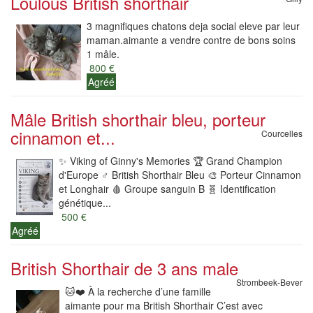
Loulous British shorthair
3 magnifiques chatons deja social eleve par leur
maman.aimante a vendre contre de bons soins
1 mâle.
800 €
Agréé
Mâle British shorthair bleu, porteur
cinnamon et...
Courcelles
✨️ Viking of Ginny's Memories 🏆 Grand Champion
d'Europe ♂️ British Shorthair Bleu 🎨 Porteur Cinnamon
et Longhair 🩸 Groupe sanguin B 🧬 Identification
génétique...
500 €
Agréé
British Shorthair de 3 ans male
Strombeek-Bever
🐱❤️ À la recherche d’une famille
aimante pour ma British Shorthair C’est avec