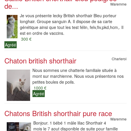
de...
Waremme
Je vous présente lecky British shorthair Bleu porteur
longhair. Groupe sanguin A. Il dispose de sa carte
génétique ainsi que tout les test félin, felv,fiv,pkd,hcm,. Il
est en ordre de vaccins.
300 €
Agréé
Chaton british shorthair
Charleroi
Nous sommes une chatterie familiale située à
mont sur marchienne. Nous vous présentons nos
petites boules de poils.
1000 €
Agréé
Chatons British shorthair pure race
Waremme
Bonjour. 1 ɓébé 1 mâle lilac Shorthair 4
mois le 7 aout disponible de suite pour famille