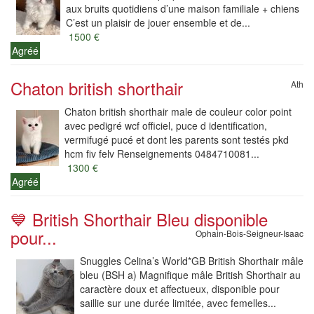
aux bruits quotidiens d’une maison familiale + chiens
C’est un plaisir de jouer ensemble et de...
1500 €
Agréé
Chaton british shorthair
Ath
Chaton british shorthair male de couleur color point
avec pedigré wcf officiel, puce d identification,
vermifugé pucé et dont les parents sont testés pkd
hcm fiv felv Renseignements 0484710081...
1300 €
Agréé
💙 British Shorthair Bleu disponible
pour...
Ophain-Bois-Seigneur-Isaac
Snuggles Celina’s World*GB British Shorthair mâle
bleu (BSH a) Magnifique mâle British Shorthair au
caractère doux et affectueux, disponible pour
saillie sur une durée limitée, avec femelles...