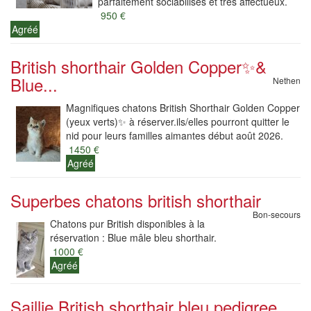
parfaitement sociabilisés et très affectueux.
950 €
Agréé
British shorthair Golden Copper✨️&
Blue...
Nethen
Magnifiques chatons British Shorthair Golden Copper
(yeux verts)✨️ à réserver.ils/elles pourront quitter le
nid pour leurs familles aimantes début août 2026.
1450 €
Agréé
Superbes chatons british shorthair
Bon-secours
Chatons pur British disponibles à la
réservation : Blue mâle bleu shorthair.
1000 €
Agréé
Saillie British shorthair bleu pedigree