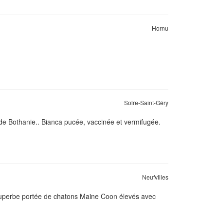
Hornu
Solre-Saint-Géry
de Bothanie.. Bianca pucée, vaccinée et vermifugée.
Neufvilles
 superbe portée de chatons Maine Coon élevés avec