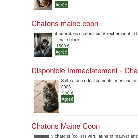
Agréé
Chatons maine coon
4 adorables chatons sur 6 recherchent la fa
1 mâle black...
1500 €
Agréé
Disponible Immédiatement - Ch
Suite à deux désistements, mes chatons 
2026.
900 €
Agréé
Chatons Maine Coon
3 chatons (colliers vert, jaune et mauve) att