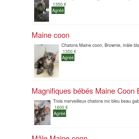
1350 €
Agréé
Maine coon
Chatons Maine coon, Brownie, mâle black
1350 €
Agréé
Magnifiques bébés Maine Coon 
Trois merveilleux chatons mc bleu beau gabar
1600 €
Agréé
Mâle Maine coon