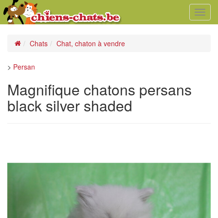
Toggl
navig
Chats
Chat, chaton à vendre
>
Persan
Magnifique chatons persans
black silver shaded