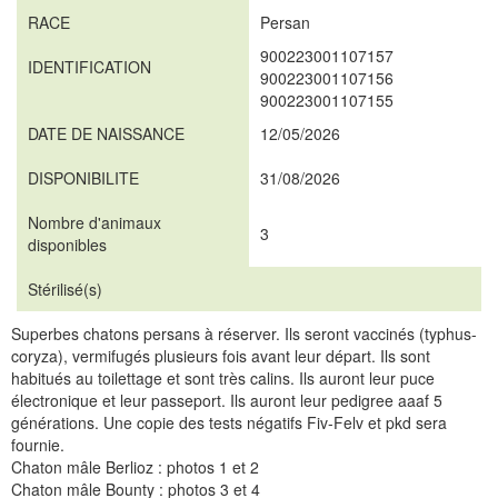
RACE
Persan
900223001107157
IDENTIFICATION
900223001107156
900223001107155
DATE DE NAISSANCE
12/05/2026
DISPONIBILITE
31/08/2026
Nombre d'animaux
3
disponibles
Stérilisé(s)
Superbes chatons persans à réserver. Ils seront vaccinés (typhus-
coryza), vermifugés plusieurs fois avant leur départ. Ils sont
habitués au toilettage et sont très calins. Ils auront leur puce
électronique et leur passeport. Ils auront leur pedigree aaaf 5
générations. Une copie des tests négatifs Fiv-Felv et pkd sera
fournie.
Chaton mâle Berlioz : photos 1 et 2
Chaton mâle Bounty : photos 3 et 4