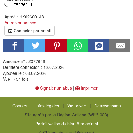
Agréé : HK02600148
Autres annonces
Contacter par email
Annonce n° : 2077648
Dernière connexion : 12.07.2026
Ajoutée le : 08.07.2026
Vue : 454 fois
Signaler un abus
|
Imprimer
Contact
|
Infos légales
|
Vie privée
|
Désinscription
Site agréé par la Région Wallone (WEB-023)
Portail wallon du bien-être animal
© Chiens-chats.be (Belgique)