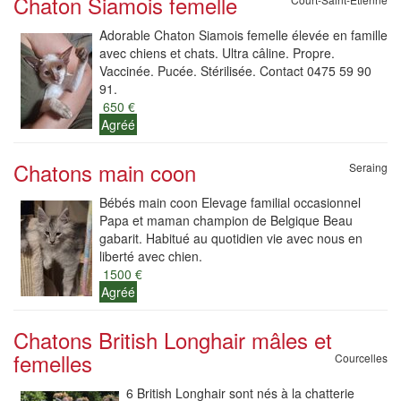
Chaton Siamois femelle
Adorable Chaton Siamois femelle élevée en famille
avec chiens et chats. Ultra câline. Propre.
Vaccinée. Pucée. Stérilisée. Contact 0475 59 90
91.
650 €
Agréé
Chatons main coon
Seraing
Bébés main coon Elevage familial occasionnel
Papa et maman champion de Belgique Beau
gabarit. Habitué au quotidien vie avec nous en
liberté avec chien.
1500 €
Agréé
Chatons British Longhair mâles et
femelles
Courcelles
6 British Longhair sont nés à la chatterie