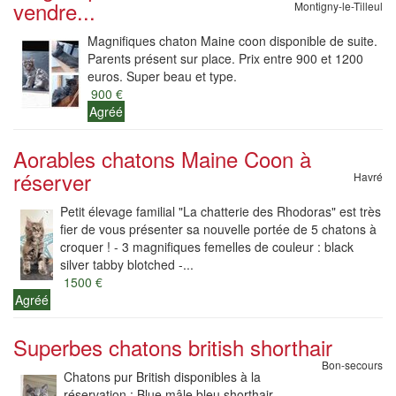
vendre...
Montigny-le-Tilleul
Magnifiques chaton Maine coon disponible de suite.
Parents présent sur place. Prix entre 900 et 1200
euros. Super beau et type.
900 €
Agréé
Aorables chatons Maine Coon à
réserver
Havré
Petit élevage familial "La chatterie des Rhodoras" est très
fier de vous présenter sa nouvelle portée de 5 chatons à
croquer ! - 3 magnifiques femelles de couleur : black
silver tabby blotched -...
1500 €
Agréé
Superbes chatons british shorthair
Bon-secours
Chatons pur British disponibles à la
réservation : Blue mâle bleu shorthair.