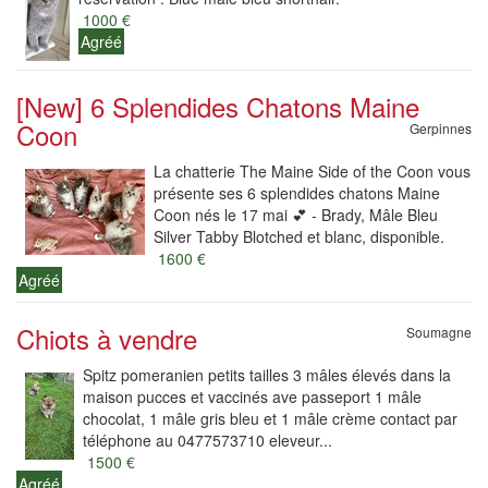
1000 €
Agréé
[New] 6 Splendides Chatons Maine
Coon
Gerpinnes
La chatterie The Maine Side of the Coon vous
présente ses 6 splendides chatons Maine
Coon nés le 17 mai 💕 - Brady, Mâle Bleu
Silver Tabby Blotched et blanc, disponible.
1600 €
Agréé
Chiots à vendre
Soumagne
Spitz pomeranien petits tailles 3 mâles élevés dans la
maison pucces et vaccinés ave passeport 1 mâle
chocolat, 1 mâle gris bleu et 1 mâle crème contact par
téléphone au 0477573710 eleveur...
1500 €
Agréé