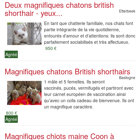
Deux magnifiques chatons british
shorthair - yeux...
Etterbeek
En tant que chatterie familiale, nos chats font
partie intégrante de la vie quotidienne,
entourés d'amour et d'attentions: ils sont donc
parfaitement sociabilisés et très affectueux.
950 €
Agréé
Magnifiques chatons British shorthairs
Bastogne
1 mâle et 5 femelles. Ils seront
vaccinés, pucés, vermifugés et partiront avec
leur carnet européen de vaccination ainsi
qu’avec un colis cadeau de bienvenue. Ils ont
un magnifique caractère.
800 €
Agréé
Magnifiques chiots maine Coon à