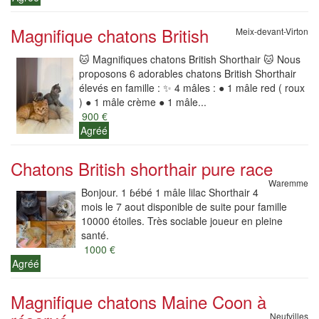
Magnifique chatons British
Meix-devant-Virton
🐱 Magnifiques chatons British Shorthair 🐱 Nous
proposons 6 adorables chatons British Shorthair
élevés en famille : ✨ 4 mâles : ● 1 mâle red ( roux
) ● 1 mâle crème ● 1 mâle...
900 €
Agréé
Chatons British shorthair pure race
Waremme
Bonjour. 1 ɓébé 1 mâle lilac Shorthair 4
mois le 7 aout disponible de suite pour famille
10000 étoiles. Très sociable joueur en pleine
santé.
1000 €
Agréé
Magnifique chatons Maine Coon à
Neufvilles