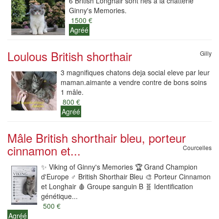
6 British Longhair sont nés à la chatterie
Ginny's Memories.
1500 €
Agréé
Loulous British shorthair
Gilly
3 magnifiques chatons deja social eleve par leur
maman.aimante a vendre contre de bons soins
1 mâle.
800 €
Agréé
Mâle British shorthair bleu, porteur
cinnamon et...
Courcelles
✨️ Viking of Ginny's Memories 🏆 Grand Champion
d'Europe ♂️ British Shorthair Bleu 🎨 Porteur Cinnamon
et Longhair 🩸 Groupe sanguin B 🧬 Identification
génétique...
500 €
Agréé