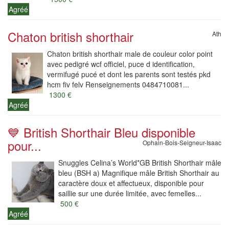
Agréé
Chaton british shorthair
Ath
Chaton british shorthair male de couleur color point
avec pedigré wcf officiel, puce d identification,
vermifugé pucé et dont les parents sont testés pkd
hcm fiv felv Renseignements 0484710081...
1300 €
Agréé
💙 British Shorthair Bleu disponible
pour...
Ophain-Bois-Seigneur-Isaac
Snuggles Celina’s World*GB British Shorthair mâle
bleu (BSH a) Magnifique mâle British Shorthair au
caractère doux et affectueux, disponible pour
saillie sur une durée limitée, avec femelles...
500 €
Agréé