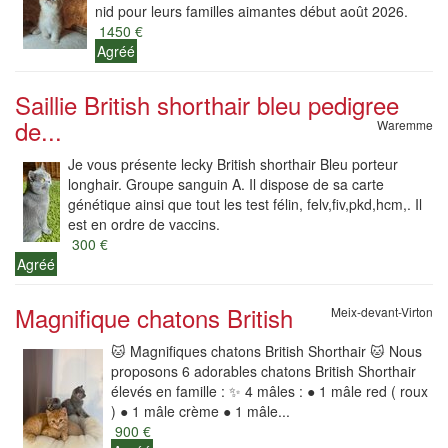
nid pour leurs familles aimantes début août 2026.
1450 €
Agréé
Saillie British shorthair bleu pedigree
de...
Waremme
Je vous présente lecky British shorthair Bleu porteur
longhair. Groupe sanguin A. Il dispose de sa carte
génétique ainsi que tout les test félin, felv,fiv,pkd,hcm,. Il
est en ordre de vaccins.
300 €
Agréé
Magnifique chatons British
Meix-devant-Virton
🐱 Magnifiques chatons British Shorthair 🐱 Nous
proposons 6 adorables chatons British Shorthair
élevés en famille : ✨ 4 mâles : ● 1 mâle red ( roux
) ● 1 mâle crème ● 1 mâle...
900 €