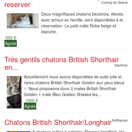
reserver
Corroy-le-Grand
Deux magnifiques chatons bicolores, élevés
avec amour en famille, sont disponibles à la
réservation. Le petit mâle Robe beige et
blanche.
550 €
Agréé
Très gentils chatons British Shorthair
en...
Viemme
Actuellement nous avons disponibles de suite jolis et
rares chatons British Shorthair Golden aux yeux bleus
✨ Nous proposons donc 2 males British Shorthair
Golden 1 mâle Bleu Golden Shaded les...
1000 €
Agréé
Chatons British Shorthair/Longhair
Anthisnes
5 chatons mâles à adopter. Élevage familliale, les