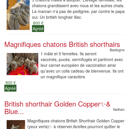
chatons grandissent avec nous et les autres chats.
La maman n'a pas de pedigree, par contre le papa
oui. Un british longhair lilac.
800 €
Agréé
Magnifiques chatons British shorthairs
Bastogne
1 mâle et 5 femelles. Ils seront
vaccinés, pucés, vermifugés et partiront avec
leur carnet européen de vaccination ainsi
qu’avec un colis cadeau de bienvenue. Ils ont
un magnifique caractère.
800 €
Agréé
British shorthair Golden Copper✨️&
Blue...
Nethen
Magnifiques chatons British Shorthair Golden Copper
(yeux verts)✨️ à réserver.ils/elles pourront quitter le