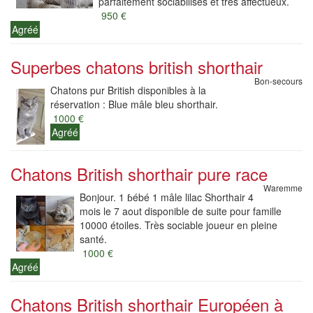
parfaitement sociabilisés et très affectueux.
950 €
Agréé
Superbes chatons british shorthair
Bon-secours
Chatons pur British disponibles à la
réservation : Blue mâle bleu shorthair.
1000 €
Agréé
Chatons British shorthair pure race
Waremme
Bonjour. 1 ɓébé 1 mâle lilac Shorthair 4
mois le 7 aout disponible de suite pour famille
10000 étoiles. Très sociable joueur en pleine
santé.
1000 €
Agréé
Chatons British shorthair Européen à