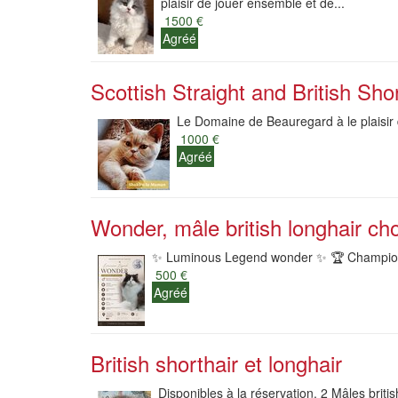
plaisir de jouer ensemble et de...
1500 €
Agréé
Scottish Straight and British Shor
Le Domaine de Beauregard à le plaisir 
1000 €
Agréé
Wonder, mâle british longhair cho
✨ Luminous Legend wonder ✨ 🏆 Champion du
500 €
Agréé
British shorthair et longhair
Disponibles à la réservation, 2 Mâles brit