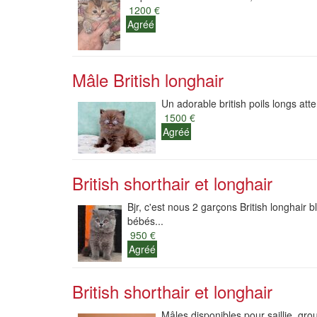
1200 €
Agréé
Mâle British longhair
Un adorable british poils longs att
1500 €
Agréé
British shorthair et longhair
Bjr, c'est nous 2 garçons British longhair ble
bébés...
950 €
Agréé
British shorthair et longhair
Mâles disponibles pour saillie, gro