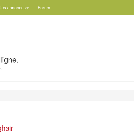
ites annonces
Forum
ligne.
.
ghair