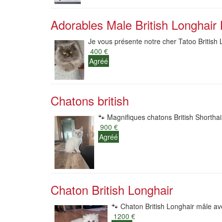
Adorables Male British Longhair B
Je vous présente notre cher Tatoo British Lo
400 €
Agréé
Chatons british
🐾 Magnifiques chatons British Shorthair
900 €
Agréé
Chaton British Longhair
🐾 Chaton British Longhair mâle av
1200 €