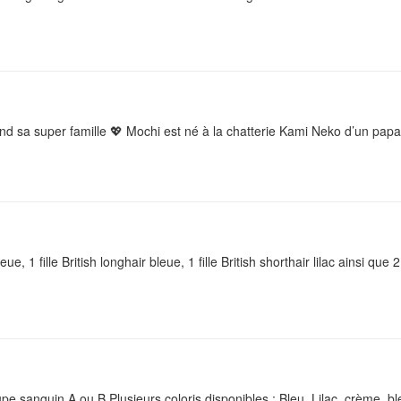
end sa super famille 💖 Mochi est né à la chatterie Kami Neko d’un papa 
ue, 1 fille British longhair bleue, 1 fille British shorthair lilac ainsi que 
upe sanguin A ou B Plusieurs coloris disponibles : Bleu, Lilac, crème, b