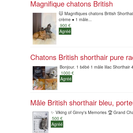
Magnifique chatons British
🐱 Magnifiques chatons British Shorthai
crème ● 1 mâle...
900 €
Agréé
Chatons British shorthair pure r
Bonjour. 1 ɓébé 1 mâle lilac Shorthair 
1000 €
Agréé
Mâle British shorthair bleu, port
✨️ Viking of Ginny's Memories 🏆 Grand Cha
500 €
Agréé