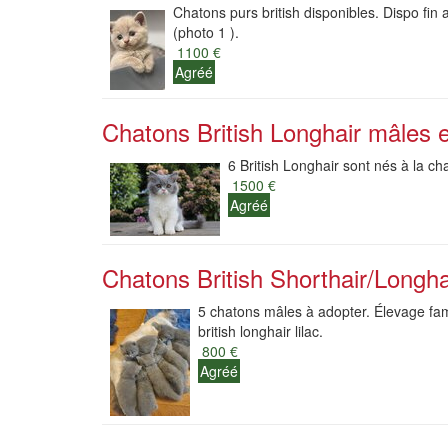
Chatons purs british disponibles. Dispo fin
(photo 1 ).
1100 €
Agréé
Chatons British Longhair mâles e
6 British Longhair sont nés à la ch
1500 €
Agréé
Chatons British Shorthair/Longha
5 chatons mâles à adopter. Élevage fami
british longhair lilac.
800 €
Agréé