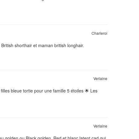
Charleroi
British shorthair et maman british longhair.
Verlaine
2 filles bleue tortie pour une famille 5 étoiles 🌟 Les
Verlaine
leu golden ou Black golden, Red et blanc latent cad qui