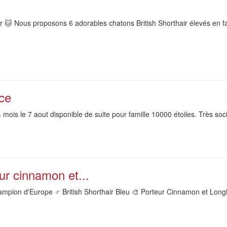
r 🐱 Nous proposons 6 adorables chatons British Shorthair élevés en fa
ace
4 mois le 7 aout disponible de suite pour famille 10000 étoiles. Très soc
eur cinnamon et...
mpion d'Europe ♂️ British Shorthair Bleu 🎨 Porteur Cinnamon et Longha