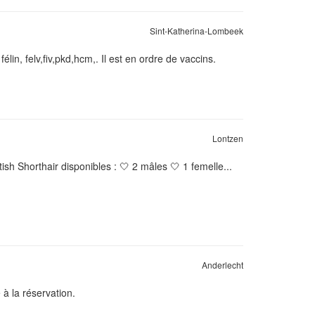
Sint-Katherina-Lombeek
lin, felv,fiv,pkd,hcm,. Il est en ordre de vaccins.
Lontzen
sh Shorthair disponibles : 🤍 2 mâles 🤍 1 femelle...
Anderlecht
à la réservation.