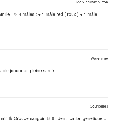
Meix-devant-Virton
mille : ✨ 4 mâles : ● 1 mâle red ( roux ) ● 1 mâle
Waremme
iable joueur en pleine santé.
Courcelles
ir 🩸 Groupe sanguin B 🧬 Identification génétique...