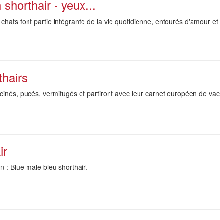
shorthair - yeux...
 chats font partie intégrante de la vie quotidienne, entourés d'amour et 
thairs
accinés, pucés, vermifugés et partiront avec leur carnet européen de va
ir
n : Blue mâle bleu shorthair.