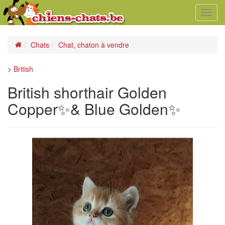
Toggl
navig
Chats
Chat, chaton à vendre
>
British
British shorthair Golden
Copper✨️& Blue Golden✨️