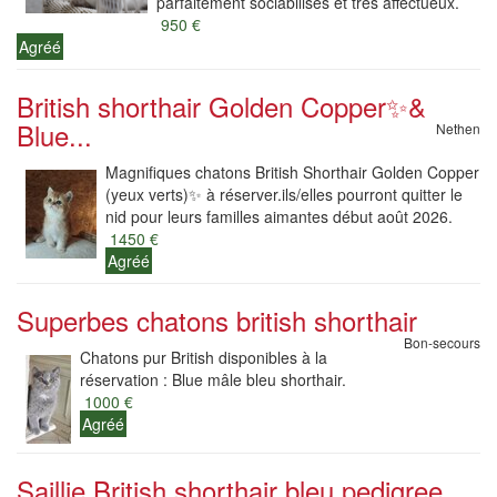
parfaitement sociabilisés et très affectueux.
950 €
Agréé
British shorthair Golden Copper✨️&
Blue...
Nethen
Magnifiques chatons British Shorthair Golden Copper
(yeux verts)✨️ à réserver.ils/elles pourront quitter le
nid pour leurs familles aimantes début août 2026.
1450 €
Agréé
Superbes chatons british shorthair
Bon-secours
Chatons pur British disponibles à la
réservation : Blue mâle bleu shorthair.
1000 €
Agréé
Saillie British shorthair bleu pedigree