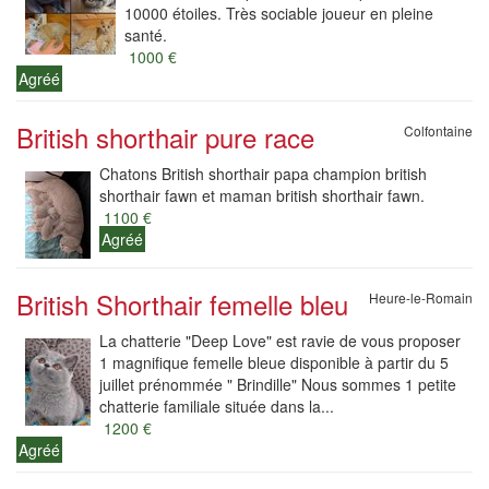
10000 étoiles. Très sociable joueur en pleine
santé.
1000 €
Agréé
British shorthair pure race
Colfontaine
Chatons British shorthair papa champion british
shorthair fawn et maman british shorthair fawn.
1100 €
Agréé
British Shorthair femelle bleu
Heure-le-Romain
La chatterie "Deep Love" est ravie de vous proposer
1 magnifique femelle bleue disponible à partir du 5
juillet prénommée " Brindille" Nous sommes 1 petite
chatterie familiale située dans la...
1200 €
Agréé