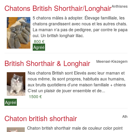
Chatons British Shorthair/Longhair
Anthisnes
5 chatons mâles à adopter. Élevage familliale, les
chatons grandissent avec nous et les autres chats.
La maman n'a pas de pedigree, par contre le papa
oui. Un british longhair lilac.
800 €
Agréé
British Shorthair & Longhair
Meensel-Kiezegem
Nos chatons British sont Elevés avec leur maman et
nous même, ils sont propres, habitués aux humains,
aux bruits quotidiens d’une maison familiale + chiens
C’est un plaisir de jouer ensemble et de...
1500 €
Agréé
Chaton british shorthair
Ath
Chaton british shorthair male de couleur color point