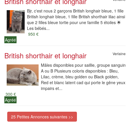
British shorthair et longhair
Bjr, c'est nous 2 garçons British longhair bleue, 1 fille
British longhair bleue, 1 fille British shorthair lilac ainsi
que 2 filles bleue tortie pour une famille 5 étoiles 🌟
Les bébés...
950 €
Agréé
British shorthair et longhair
Verlaine
Mâles disponibles pour saillie, groupe sanguin
A ou B Plusieurs coloris disponibles : Bleu,
Lilac, crème, bleu golden ou Black golden,
Red et blanc latent cad qui porte le gêne yeux
impairs et...
300 €
Agréé
25 Petites Annonces suivantes >>