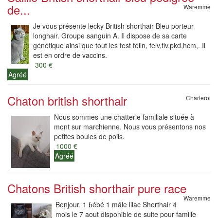
de...
Waremme
Je vous présente lecky British shorthair Bleu porteur
longhair. Groupe sanguin A. Il dispose de sa carte
génétique ainsi que tout les test félin, felv,fiv,pkd,hcm,. Il
est en ordre de vaccins.
300 €
Agréé
Chaton british shorthair
Charleroi
Nous sommes une chatterie familiale située à
mont sur marchienne. Nous vous présentons nos
petites boules de poils.
1000 €
Agréé
Chatons British shorthair pure race
Waremme
Bonjour. 1 ɓébé 1 mâle lilac Shorthair 4
mois le 7 aout disponible de suite pour famille