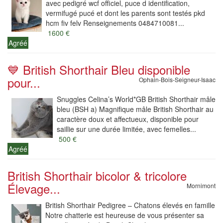
avec pedigré wcf officiel, puce d identification,
vermifugé pucé et dont les parents sont testés pkd
hcm fiv felv Renseignements 0484710081...
1600 €
Agréé
💙 British Shorthair Bleu disponible
pour...
Ophain-Bois-Seigneur-Isaac
Snuggles Celina’s World*GB British Shorthair mâle
bleu (BSH a) Magnifique mâle British Shorthair au
caractère doux et affectueux, disponible pour
saillie sur une durée limitée, avec femelles...
500 €
Agréé
British Shorthair bicolor & tricolore
Élevage...
Mornimont
British Shorthair Pedigree – Chatons élevés en famille
Notre chatterie est heureuse de vous présenter sa