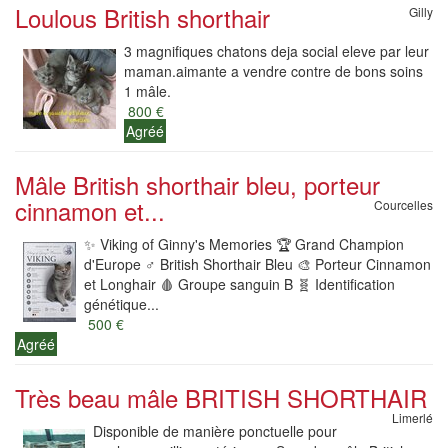
Loulous British shorthair
Gilly
3 magnifiques chatons deja social eleve par leur
maman.aimante a vendre contre de bons soins
1 mâle.
800 €
Agréé
Mâle British shorthair bleu, porteur
cinnamon et...
Courcelles
✨️ Viking of Ginny's Memories 🏆 Grand Champion
d'Europe ♂️ British Shorthair Bleu 🎨 Porteur Cinnamon
et Longhair 🩸 Groupe sanguin B 🧬 Identification
génétique...
500 €
Agréé
Très beau mâle BRITISH SHORTHAIR
Limerlé
Disponible de manière ponctuelle pour