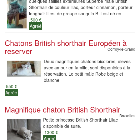
quelques saillies extérieures Superbe mâle British
Shorthair de couleur lilac, porteur cinnamon, porteur
longhair Il est de groupe sanguin B Il est né en...
500 €
Agréé
Chatons British shorthair Européen à
reserver
Corroy-le-Grand
Deux magnifiques chatons bicolores, élevés
avec amour en famille, sont disponibles à la
réservation. Le petit mâle Robe beige et
blanche.
550 €
Agréé
Magnifique chaton British Shorthair
Bruxelles
Petite princesse British Shorthair Lilac
disponible de suite.
1300 €
Agréé