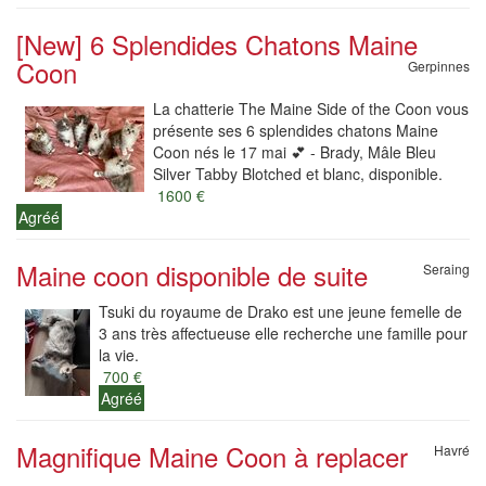
[New] 6 Splendides Chatons Maine
Coon
Gerpinnes
La chatterie The Maine Side of the Coon vous
présente ses 6 splendides chatons Maine
Coon nés le 17 mai 💕 - Brady, Mâle Bleu
Silver Tabby Blotched et blanc, disponible.
1600 €
Agréé
Maine coon disponible de suite
Seraing
Tsuki du royaume de Drako est une jeune femelle de
3 ans très affectueuse elle recherche une famille pour
la vie.
700 €
Agréé
Magnifique Maine Coon à replacer
Havré