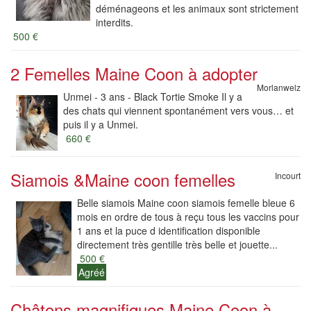
déménageons et les animaux sont strictement
interdits.
500 €
2 Femelles Maine Coon à adopter
Morlanwelz
Unmei - 3 ans - Black Tortie Smoke Il y a
des chats qui viennent spontanément vers vous… et
puis il y a Unmei.
660 €
Siamois &Maine coon femelles
Incourt
Belle siamois Maine coon siamois femelle bleue 6
mois en ordre de tous à reçu tous les vaccins pour
1 ans et la puce d identification disponible
directement très gentille très belle et jouette...
500 €
Agréé
Châtons magnifiques Maine Coon à