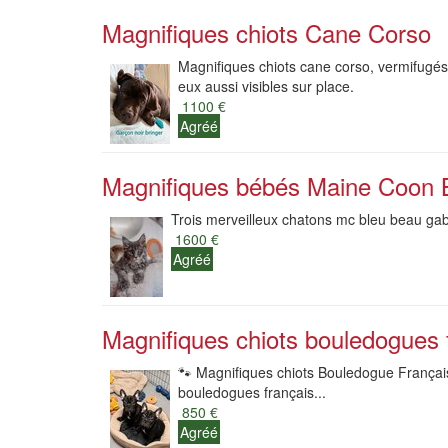
Magnifiques chiots Cane Corso
Magnifiques chiots cane corso, vermifugés,
eux aussi visibles sur place.
1100 €
Agréé
Magnifiques bébés Maine Coon 
Trois merveilleux chatons mc bleu beau gabar
1600 €
Agréé
Magnifiques chiots bouledogues f
🐾 Magnifiques chiots Bouledogue Français
bouledogues français...
850 €
Agréé