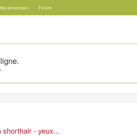
ites annonces
Forum
ligne.
.
shorthair - yeux...