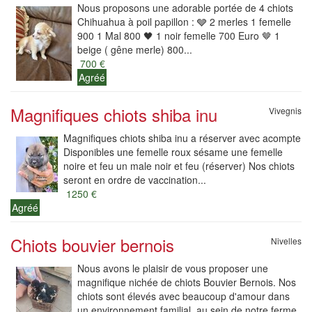
Nous proposons une adorable portée de 4 chiots
Chihuahua à poil papillon : 🩶 2 merles 1 femelle
900 1 Mal 800 🖤 1 noir femelle 700 Euro 🤎 1
beige ( gêne merle) 800...
700 €
Agréé
Magnifiques chiots shiba inu
Vivegnis
Magnifiques chiots shiba inu a réserver avec acompte
Disponibles une femelle roux sésame une femelle
noire et feu un male noir et feu (réserver) Nos chiots
seront en ordre de vaccination...
1250 €
Agréé
Chiots bouvier bernois
Nivelles
Nous avons le plaisir de vous proposer une
magnifique nichée de chiots Bouvier Bernois. Nos
chiots sont élevés avec beaucoup d'amour dans
un environnement familial, au sein de notre ferme.