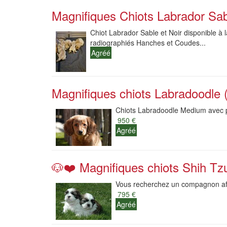
Magnifiques Chiots Labrador Sab
Chiot Labrador Sable et Noir disponible à l
radiographiés Hanches et Coudes...
Agréé
Magnifiques chiots Labradoodle (
Chiots Labradoodle Medium avec pe
950 €
Agréé
🐶❤️ Magnifiques chiots Shih Tz
Vous recherchez un compagnon affe
795 €
Agréé