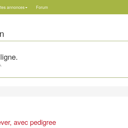
ites annonces
Forum
en
ligne.
.
ever, avec pedigree