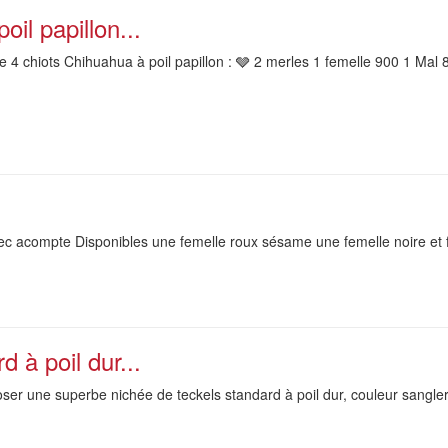
il papillon...
4 chiots Chihuahua à poil papillon : 🩶 2 merles 1 femelle 900 1 Mal 8
ec acompte Disponibles une femelle roux sésame une femelle noire et f
 à poil dur...
oser une superbe nichée de teckels standard à poil dur, couleur sangl