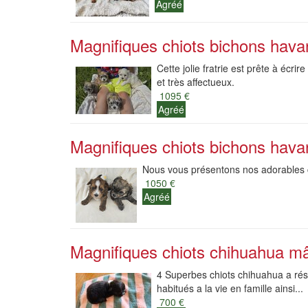
Agréé
Magnifiques chiots bichons hava
Cette jolie fratrie est prête à écri
et très affectueux.
1095 €
Agréé
Magnifiques chiots bichons hava
Nous vous présentons nos adorables c
1050 €
Agréé
Magnifiques chiots chihuahua mâl
4 Superbes chiots chihuahua a rése
habitués a la vie en famille ainsi...
700 €