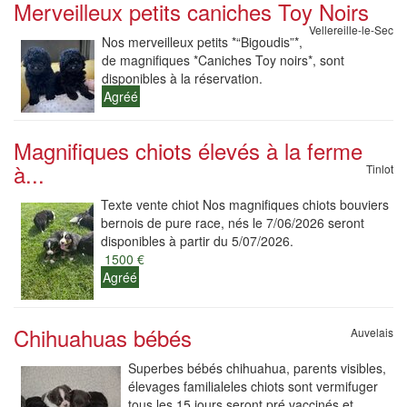
Merveilleux petits caniches Toy Noirs
Vellereille-le-Sec
Nos merveilleux petits *“Bigoudis”*,
de magnifiques *Caniches Toy noirs*, sont
disponibles à la réservation.
Agréé
Magnifiques chiots élevés à la ferme
à...
Tinlot
Texte vente chiot Nos magnifiques chiots bouviers
bernois de pure race, nés le 7/06/2026 seront
disponibles à partir du 5/07/2026.
1500 €
Agréé
Chihuahuas bébés
Auvelais
Superbes bébés chihuahua, parents visibles,
élevages familialeles chiots sont vermifuger
tous les 15 jours seront pré vaccinés et