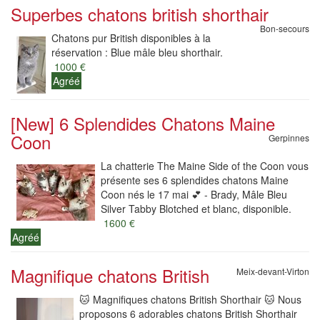
Superbes chatons british shorthair
Bon-secours
Chatons pur British disponibles à la
réservation : Blue mâle bleu shorthair.
1000 €
Agréé
[New] 6 Splendides Chatons Maine
Coon
Gerpinnes
La chatterie The Maine Side of the Coon vous
présente ses 6 splendides chatons Maine
Coon nés le 17 mai 💕 - Brady, Mâle Bleu
Silver Tabby Blotched et blanc, disponible.
1600 €
Agréé
Magnifique chatons British
Meix-devant-Virton
🐱 Magnifiques chatons British Shorthair 🐱 Nous
proposons 6 adorables chatons British Shorthair