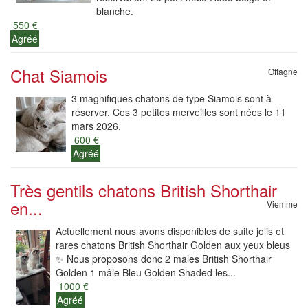
blanche.
550 €
Agréé
Chat Siamois
Offagne
3 magnifiques chatons de type Siamois sont à
réserver. Ces 3 petites merveilles sont nées le 11
mars 2026.
600 €
Agréé
Très gentils chatons British Shorthair
en...
Viemme
Actuellement nous avons disponibles de suite jolis et
rares chatons British Shorthair Golden aux yeux bleus
✨ Nous proposons donc 2 males British Shorthair
Golden 1 mâle Bleu Golden Shaded les...
1000 €
Agréé